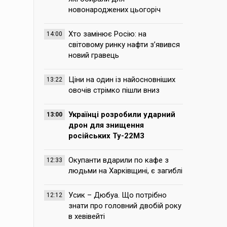
новонароджених цьогоріч
Хто замінює Росію: на
14:00
світовому ринку нафти з’явився
новий гравець
Ціни на один із найосновніших
13:22
овочів стрімко пішли вниз
Українці розробили ударний
13:00
дрон для знищення
російських Ту-22М3
Окупанти вдарили по кафе з
12:33
людьми на Харківщині, є загиблі
Усик – Дюбуа. Що потрібно
12:12
знати про головний двобій року
в хевівейті