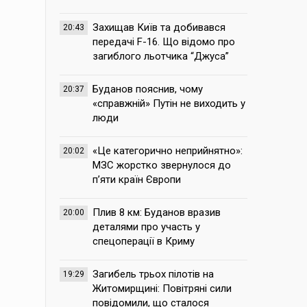
Захищав Київ та добивався
20:43
передачі F-16. Що відомо про
загиблого льотчика “Джуса”
Буданов пояснив, чому
20:37
«справжній» Путін не виходить у
люди
«Це категорично неприйнятно»:
20:02
МЗС жорстко звернулося до
п’яти країн Європи
Плив 8 км: Буданов вразив
20:00
деталями про участь у
спецоперації в Криму
Загибель трьох пілотів на
19:29
Житомирщині: Повітряні сили
повідомили, що сталося