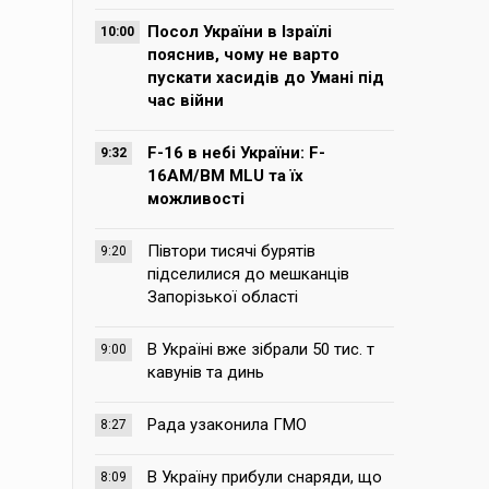
Посол України в Ізраїлі
10:00
пояснив, чому не варто
пускати хасидів до Умані під
час війни
F-16 в небі України: F-
9:32
16AM/BM MLU та їх
можливості
Півтори тисячі бурятів
9:20
підселилися до мешканців
Запорізької області
В Україні вже зібрали 50 тис. т
9:00
кавунів та динь
Рада узаконила ГМО
8:27
В Україну прибули снаряди, що
8:09