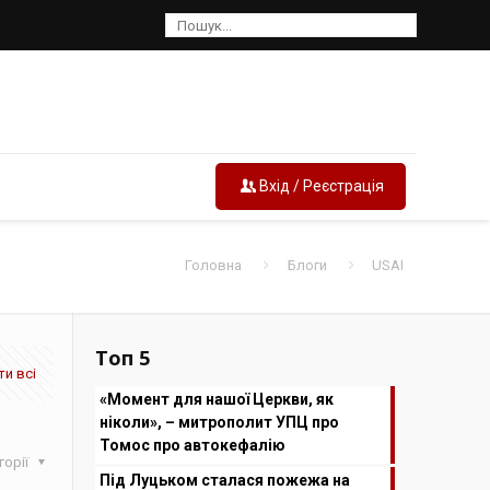
Вхід / Реєстрація
Головна
Блоги
USAI
Топ 5
и всі
«Момент для нашої Церкви, як
ніколи», – митрополит УПЦ про
Томос про автокефалію
горії
Під Луцьком сталася пожежа на