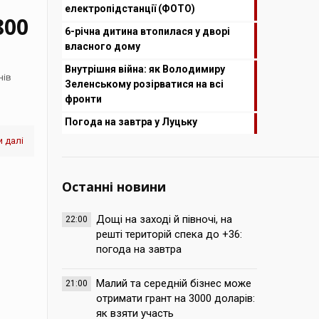
електропідстанції (ФОТО)
800
6-річна дитина втопилася у дворі
власного дому
Внутрішня війна: як Володимиру
нів
Зеленському розірватися на всі
фронти
Погода на завтра у Луцьку
 далі
Останні новини
Дощі на заході й півночі, на
22:00
решті територій спека до +36:
погода на завтра
Малий та середній бізнес може
21:00
отримати грант на 3000 доларів:
як взяти участь