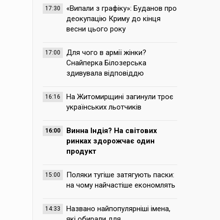
«Випали з графіку»: Буданов про
17:30
деокупацію Криму до кінця
весни цього року
Для чого в армії жінки?
17:00
Снайперка Білозерська
здивувала відповіддю
На Житомирщині загинули троє
16:16
українських льотчиків
Винна Індія? На світових
16:00
ринках здорожчає один
продукт
Поляки тугіше затягують паски:
15:00
на чому найчастіше економлять
Названо найпопулярніші імена,
14:33
які обирали для