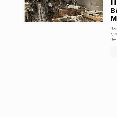
П
в
м
Пос
дол
Пен