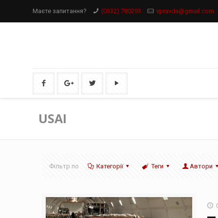
Маєте запитання?
(0332) 780293
vpravda@gmail.com
USAI
Фільтр по
Категорії
Теги
Автори