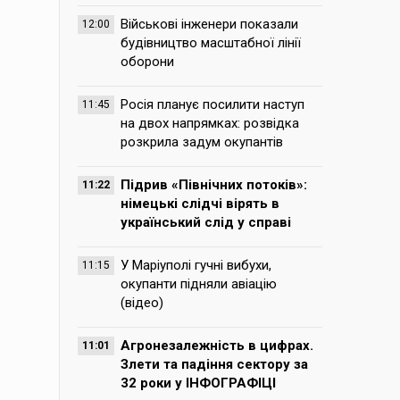
Військові інженери показали
12:00
будівництво масштабної лінії
оборони
Росія планує посилити наступ
11:45
на двох напрямках: розвідка
розкрила задум окупантів
Підрив «Північних потоків»:
11:22
німецькі слідчі вірять в
український слід у справі
У Маріуполі гучні вибухи,
11:15
окупанти підняли авіацію
(відео)
Агронезалежність в цифрах.
11:01
Злети та падіння сектору за
32 роки у ІНФОГРАФІЦІ