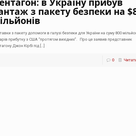
ентагон: в Україну прибув
антаж з пакету безпеки на $
ільйонів
тавки з пакету допомоги в галузі безпеки для України на суму 800 мільйо
арів прибутку з США “протягом вихідних”. Про це заявив представник
тагону Джон Кірбі під
[…]
0
Читати