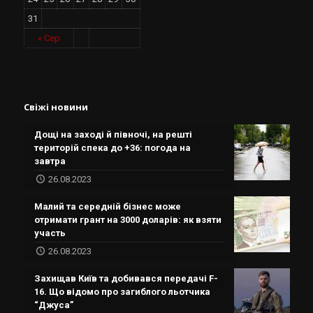
31
« Сер
Свіжі новини
Дощі на заході й півночі, на решті
територій спека до +36: погода на
завтра
26.08.2023
Малий та середній бізнес може
отримати грант на 3000 доларів: як взяти
участь
26.08.2023
Захищав Київ та добивався передачі F-
16. Що відомо про загиблого льотчика
“Джуса”