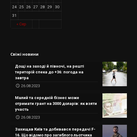
24
25
26
27
28
29
30
31
« Сер
Свіжі новини
Дощі на заході й півночі, на решті
територій спека до +36: погода на
завтра
26.08.2023
Малий та середній бізнес може
отримати грант на 3000 доларів: як взяти
участь
26.08.2023
Захищав Київ та добивався передачі F-
16. Що відомо про загиблого льотчика