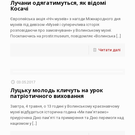
Лучани одягатимуться, як відомі
Косачі
Європейська акція «Ніч музеїв» з нагоди Міжнародного дня
музеїв під девізом «Музей і суперечлива історія:
розповідаючи про замовчуване» у Волинському музеї.
Посилаючись на prostir.museum, повідомляє «Волинська
[…]
Читати далі
03.05.2017
Луцьку молодь кличуть на урок
патріотичного виховання
Завтра, 4 травня, о 13 годині у Волинському краєзнавчому
музеї відбудеться історична година «Ми пам’ятаємо»
приурочена Дню пам’яті та примирення та Дню перемоги над
нацизмом у
[…]