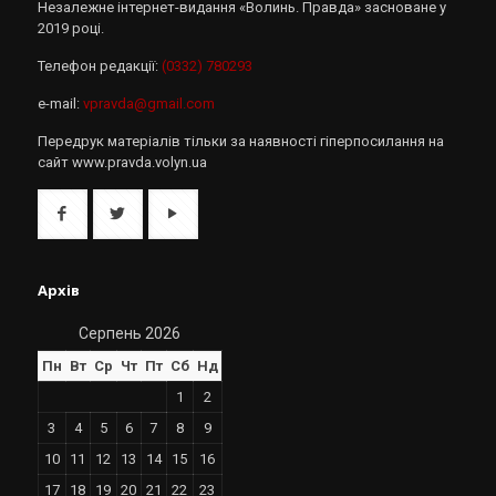
Незалежне інтернет-видання «Волинь. Правда» засноване у
2019 році.
Телефон редакції:
(0332) 780293
e-mail:
vpravda@gmail.com
Передрук матеріалів тільки за наявності гіперпосилання на
сайт www.pravda.volyn.ua
Архів
Серпень 2026
Пн
Вт
Ср
Чт
Пт
Сб
Нд
1
2
3
4
5
6
7
8
9
10
11
12
13
14
15
16
17
18
19
20
21
22
23