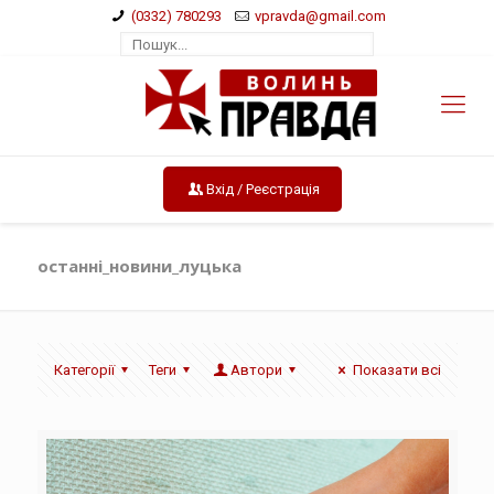
(0332) 780293
vpravda@gmail.com
Вхід / Реєстрація
останні_новини_луцька
Категорії
Теги
Автори
Показати всі