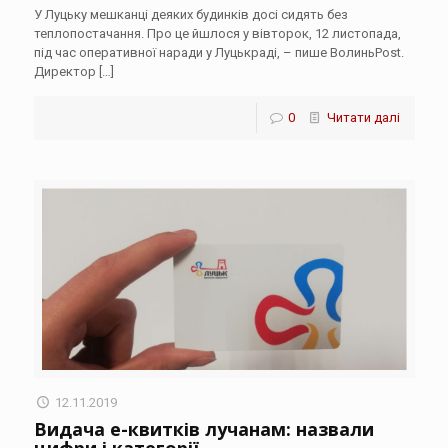
У Луцьку мешканці деяких будинків досі сидять без
теплопостачання. Про це йшлося у вівторок, 12 листопада,
під час оперативної наради у Луцькраді, – пише ВолиньPost.
Директор
[…]
0
Читати далі
12.11.2019
Видача е-квитків лучанам: назвали