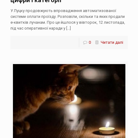
цифри і категорії
У Луцку продовжують впровадження автоматизованої
системи оплати проїзду. Розповіли, скільки та яких продали
е-квитків лучанам. Про це йшлося у вівторок, 12 листопада,
під час оперативної наради у
[…]
0
Читати далі