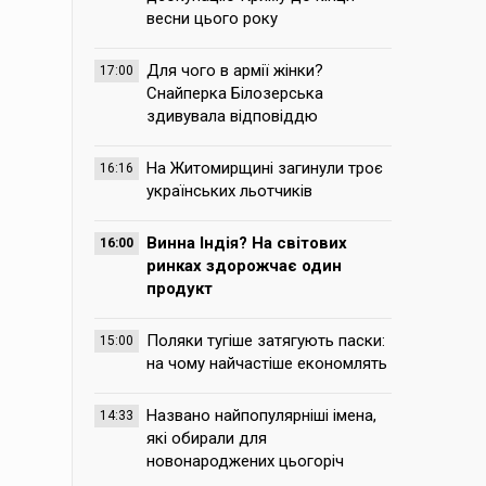
весни цього року
Для чого в армії жінки?
17:00
Снайперка Білозерська
здивувала відповіддю
На Житомирщині загинули троє
16:16
українських льотчиків
Винна Індія? На світових
16:00
ринках здорожчає один
продукт
Поляки тугіше затягують паски:
15:00
на чому найчастіше економлять
Названо найпопулярніші імена,
14:33
які обирали для
новонароджених цьогоріч