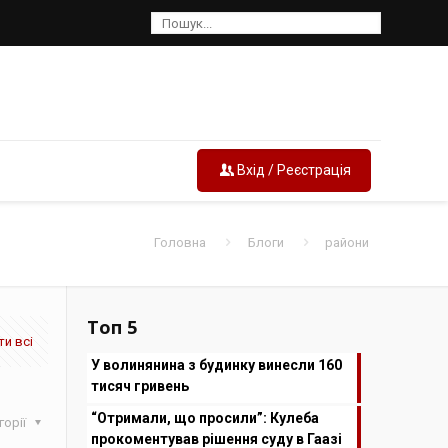
Вхід / Реєстрація
Головна
Блоги
райони
Топ 5
и всі
У волинянина з будинку винесли 160
тисяч гривень
“Отримали, що просили”: Кулеба
горії
прокоментував рішення суду в Гаазі