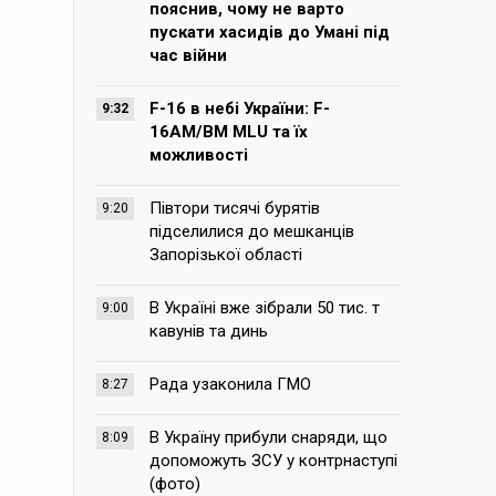
пояснив, чому не варто
пускати хасидів до Умані під
час війни
F-16 в небі України: F-
9:32
16AM/BM MLU та їх
можливості
Півтори тисячі бурятів
9:20
підселилися до мешканців
Запорізької області
В Україні вже зібрали 50 тис. т
9:00
кавунів та динь
Рада узаконила ГМО
8:27
В Україну прибули снаряди, що
8:09
допоможуть ЗСУ у контрнаступі
(фото)