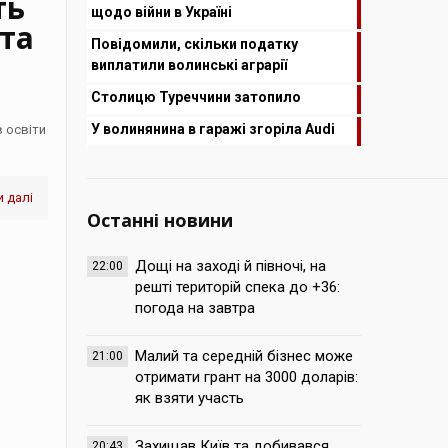
ть
щодо війни в Україні
та
Повідомили, скільки податку
виплатили волинські аграрії
Столицю Туреччини затопило
У волинянина в гаражі згоріла Audi
 освіти
 далі
Останні новини
Дощі на заході й півночі, на
22:00
решті територій спека до +36:
погода на завтра
Малий та середній бізнес може
21:00
отримати грант на 3000 доларів:
як взяти участь
Захищав Київ та добивався
20:43