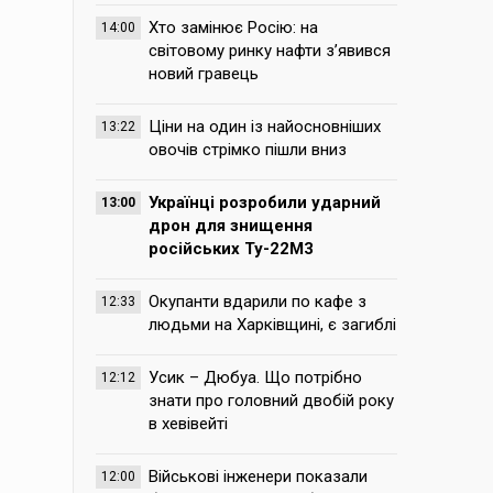
Хто замінює Росію: на
14:00
світовому ринку нафти з’явився
новий гравець
Ціни на один із найосновніших
13:22
овочів стрімко пішли вниз
Українці розробили ударний
13:00
дрон для знищення
російських Ту-22М3
Окупанти вдарили по кафе з
12:33
людьми на Харківщині, є загиблі
Усик – Дюбуа. Що потрібно
12:12
знати про головний двобій року
в хевівейті
Військові інженери показали
12:00