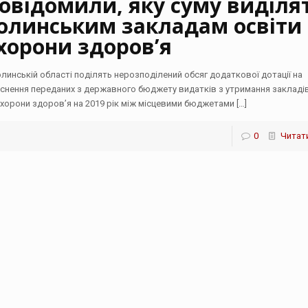
овідомили, яку суму виділя
олинським закладам освіти 
хорони здоров’я
олинській області поділять нерозподілений обсяг додаткової дотації на
йснення переданих з державного бюджету видатків з утримання закладів
охорони здоров’я на 2019 рік між місцевими бюджетами
[…]
0
Читати