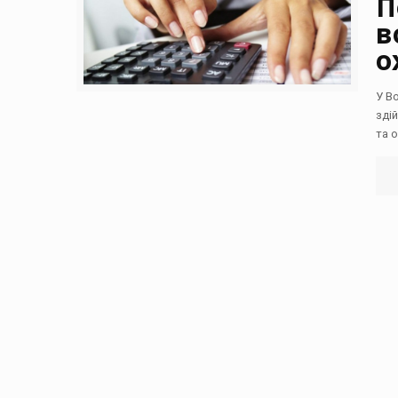
П
в
о
У В
зді
та 