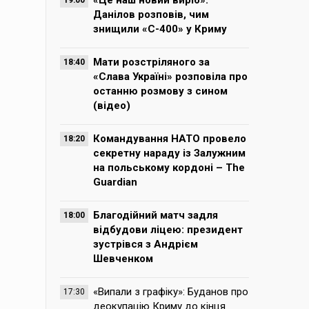
«Це наш новий виріб».
19:00
Данілов розповів, чим
знищили «С-400» у Криму
Мати розстріляного за
18:40
«Слава Україні» розповіла про
останню розмову з сином
(відео)
Командування НАТО провело
18:20
секретну нараду із Залужним
на польському кордоні – The
Guardian
Благодійний матч задля
18:00
відбудови ліцею: президент
зустрівся з Андрієм
Шевченком
«Випали з графіку»: Буданов про
17:30
деокупацію Криму до кінця