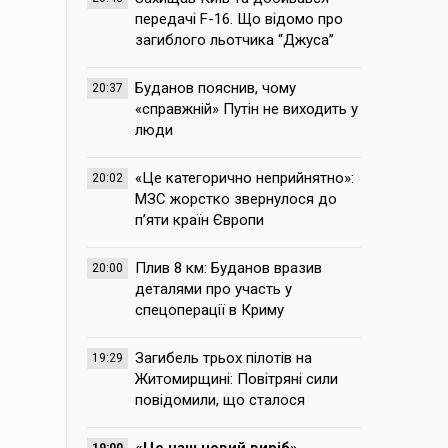
передачі F-16. Що відомо про
загиблого льотчика “Джуса”
Буданов пояснив, чому
20:37
«справжній» Путін не виходить у
люди
«Це категорично неприйнятно»:
20:02
МЗС жорстко звернулося до
п’яти країн Європи
Плив 8 км: Буданов вразив
20:00
деталями про участь у
спецоперації в Криму
Загибель трьох пілотів на
19:29
Житомирщині: Повітряні сили
повідомили, що сталося