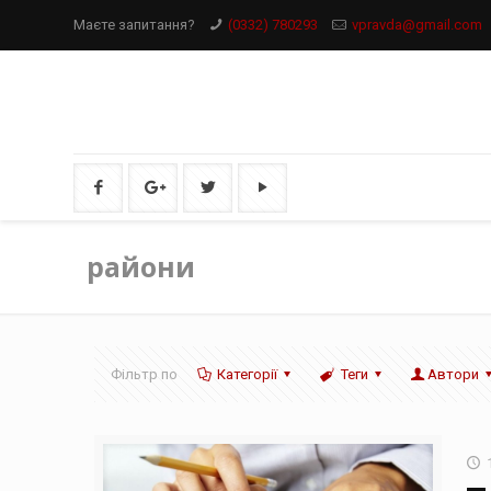
Маєте запитання?
(0332) 780293
vpravda@gmail.com
райони
Фільтр по
Категорії
Теги
Автори