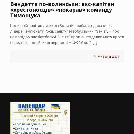
Вендетта по-волинськи: екс-капітан
«хрестоносців» «покарав» команду
Тимощука
Колишній капітан луцької «Волині» позбавив двох очок
лідера чемпіонату Росії, санкт-петербурзький “Зеніт”, – про
це повідомляє Футбол24. “Зеніт” провів невдалий матч проти
середняка російської першості – ФК “Урал”.
[…]
Читати далі