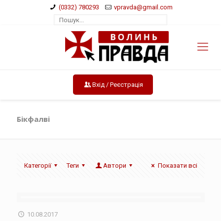
(0332) 780293
vpravda@gmail.com
Вхід / Реєстрація
Бікфалві
Категорії
Теги
Автори
Показати всі
10.08.2017