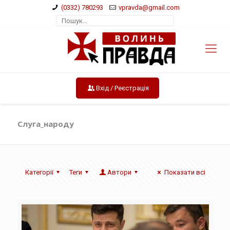
(0332) 780293
vpravda@gmail.com
Вхід / Реєстрація
Слуга_народу
Категорії
Теги
Автори
Показати всі