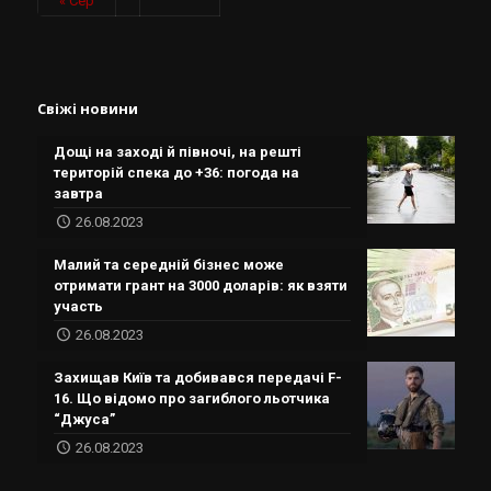
« Сер
Свіжі новини
Дощі на заході й півночі, на решті
територій спека до +36: погода на
завтра
26.08.2023
Малий та середній бізнес може
отримати грант на 3000 доларів: як взяти
участь
26.08.2023
Захищав Київ та добивався передачі F-
16. Що відомо про загиблого льотчика
“Джуса”
26.08.2023