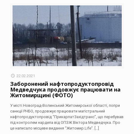
22.02.2021
Заборонений нафтопродуктопровід
Медведчука продовжує працювати на
Житомирщині (ФОТО)
У місті Новоград-Волинський Житомирської області, попри
санкції РНБО, продовжує працювати магістральний
нафтопродуктопровід “ПрикарпатЗахідтранс”, що перебував
під контролем нардепа від ОПЗЖ Віктора Медведчука. Про
це написало місцеве видання “Житомир.Life”.
[…]