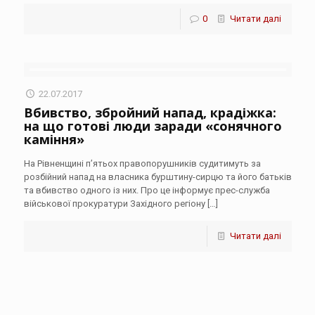
0
Читати далі
22.07.2017
Вбивство, збройний напад, крадіжка:
на що готові люди заради «сонячного
каміння»
На Рівненщині п’ятьох правопорушників судитимуть за
розбійний напад на власника бурштину-сирцю та його батьків
та вбивство одного із них. Про це інформує прес-служба
військової прокуратури Західного регіону
[…]
Читати далі