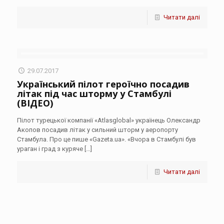
Читати далі
29.07.2017
Український пілот героїчно посадив
літак під час шторму у Стамбулі
(ВІДЕО)
Пілот турецької компанії «Atlasglobal» українець Олександр
Акопов посадив літак у сильний шторм у аеропорту
Стамбула. Про це пише «Gazeta.ua». «Вчора в Стамбулі був
ураган і град з куряче
[…]
Читати далі