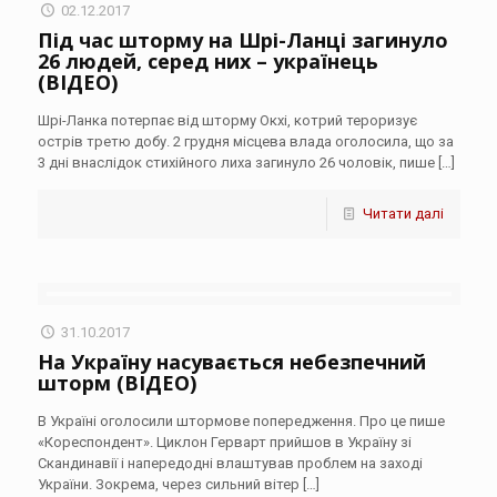
02.12.2017
Під час шторму на Шрі-Ланці загинуло
26 людей, серед них – українець
(ВІДЕО)
Шрі-Ланка потерпає від шторму Окхі, котрий тероризує
острів третю добу. 2 грудня місцева влада оголосила, що за
3 дні внаслідок стихійного лиха загинуло 26 чоловік, пише
[…]
Читати далі
31.10.2017
На Україну насувається небезпечний
шторм (ВІДЕО)
В Україні оголосили штормове попередження. Про це пише
«Кореспондент». Циклон Герварт прийшов в Україну зі
Скандинавії і напередодні влаштував проблем на заході
України. Зокрема, через сильний вітер
[…]