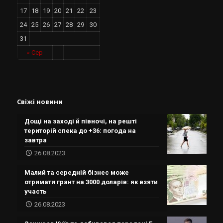
17
18
19
20
21
22
23
24
25
26
27
28
29
30
31
« Сер
Свіжі новини
Дощі на заході й півночі, на решті
територій спека до +36: погода на
завтра
26.08.2023
Малий та середній бізнес може
отримати грант на 3000 доларів: як взяти
участь
26.08.2023