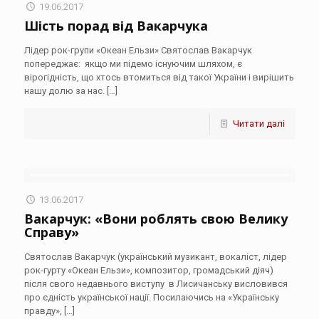
19.06.2017
Шість порад від Вакарчука
Лідер рок-групи «Океан Ельзи» Святослав Вакарчук
попереджає: якщо ми підемо існуючим шляхом, є
вірогідність, що хтось втомиться від такої України і вирішить
нашу долю за нас.
[…]
Читати далі
13.06.2017
Вакарчук: «Вони роблять свою Велику
Справу»
Святослав Вакарчук (український музикант, вокаліст, лідер
рок-гурту «Океан Ельзи», композитор, громадський діяч)
після свого недавнього виступу в Лисичанську висловився
про єдність української нації. Посилаючись на «Українську
правду»,
[…]