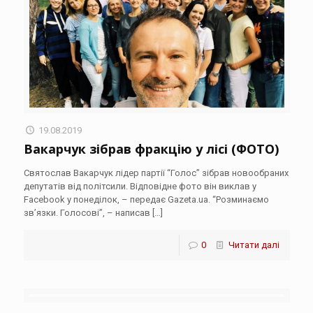
19.08.2019
Вакарчук зібрав фракцію у лісі (ФОТО)
Святослав Вакарчук лідер партії “Голос” зібрав новообраних
депутатів від політсили. Відповідне фото він виклав у
Facebook у понеділок, – передає Gazeta.ua. “Розминаємо
зв’язки. Голосові”, – написав
[…]
0
Читати далі