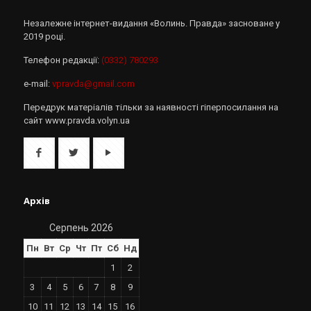
Незалежне інтернет-видання «Волинь. Правда» засноване у
2019 році.
Телефон редакції:
(0332) 780293
e-mail:
vpravda@gmail.com
Передрук матеріалів тільки за наявності гіперпосилання на
сайт www.pravda.volyn.ua
Архів
Серпень 2026
Пн
Вт
Ср
Чт
Пт
Сб
Нд
1
2
3
4
5
6
7
8
9
10
11
12
13
14
15
16