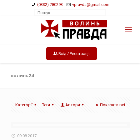
(0332) 780293
vpravda@gmail.com
Вхід / Реєстрація
волинь24
Категорії
Теги
Автори
Показати всі
09.08.2017