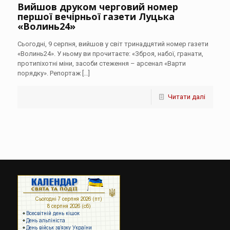
Вийшов друком черговий номер
першої вечірньої газети Луцька
«Волинь24»
Сьогодні, 9 серпня, вийшов у світ тринадцятий номер газети
«Волинь24». У ньому ви прочитаєте: «Зброя, набої, гранати,
протипіхотні міни, засоби стеження – арсенал «Варти
порядку». Репортаж
[…]
Читати далі