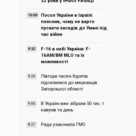
32 роки у ІНФОГРАФІЦІ
Посол України в Ізраїлі
10:00
пояснив, чому не варто
пускати хасидів до Умані під
час війни
F-16 в небі України: F-
9:32
16AM/BM MLU та їх
можливості
Півтори тисячі бурятів
9:20
підселилися до мешканців
Запорізької області
В Україні вже зібрали 50 тис. т
9:00
кавунів та динь
Рада узаконила ГМО
8:27