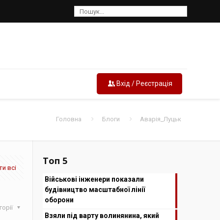
Вхід / Реєстрація
Головна
Блоги
Аварія_Луцьк
Топ 5
и всі
Військові інженери показали
будівництво масштабної лінії
оборони
горії
Взяли під варту волинянина, який