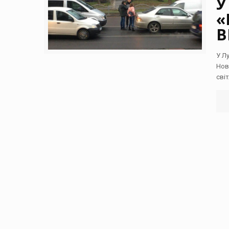
У
«
В
У Л
Нов
сві