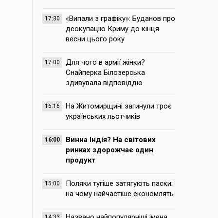
«Випали з графіку»: Буданов про
17:30
деокупацію Криму до кінця
весни цього року
Для чого в армії жінки?
17:00
Снайперка Білозерська
здивувала відповіддю
На Житомирщині загинули троє
16:16
українських льотчиків
Винна Індія? На світових
16:00
ринках здорожчає один
продукт
Поляки тугіше затягують паски:
15:00
на чому найчастіше економлять
Названо найпопулярніші імена,
14:33