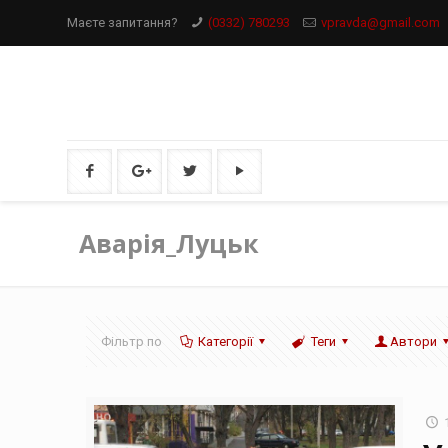
Маєте запитання?
(0332) 780293
vpravda@gmail.com
Аварія_Луцьк
Фільтр по
Категорії
Теги
Автори