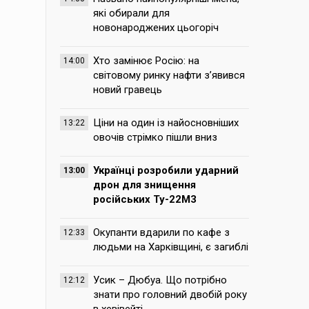
які обирали для
новонароджених цьогоріч
Хто замінює Росію: на
14:00
світовому ринку нафти з’явився
новий гравець
Ціни на один із найосновніших
13:22
овочів стрімко пішли вниз
Українці розробили ударний
13:00
дрон для знищення
російських Ту-22М3
Окупанти вдарили по кафе з
12:33
людьми на Харківщині, є загиблі
Усик – Дюбуа. Що потрібно
12:12
знати про головний двобій року