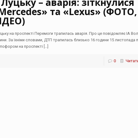
 Луцьку – аварія: зіткнулися
Mercedes» та «Lexus» (ФОТО,
ІДЕО)
уцьку на проспекті Перемоги трапилась аварія. Про це повідомляє ІА Во
ини. За їхніми словами, ДТП трапилась близько 16 години 15 листопада 
тлофором на проспекті
[…]
0
Читати