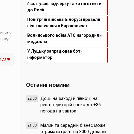
ґвалтував падчерку та хотів втекти
до Росії
Повітряні війська Білорусі провели
нічні навчання в Барановичах
линські
Волинського воїна АТО нагородили
перед
медаллю
У Луцьку запрацював бот-
інформатор
 далі
Останні новини
Дощі на заході й півночі, на
22:00
решті територій спека до +36:
погода на завтра
Малий та середній бізнес може
21:00
отримати грант на 3000 доларів: