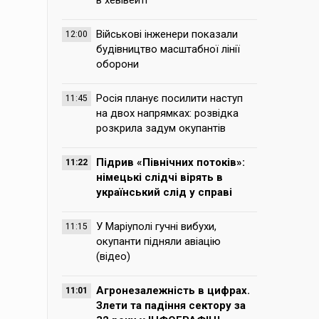
в хевівейті
Військові інженери показали
12:00
будівництво масштабної лінії
оборони
Росія планує посилити наступ
11:45
на двох напрямках: розвідка
розкрила задум окупантів
Підрив «Північних потоків»:
11:22
німецькі слідчі вірять в
український слід у справі
У Маріуполі гучні вибухи,
11:15
окупанти підняли авіацію
(відео)
Агронезалежність в цифрах.
11:01
Злети та падіння сектору за