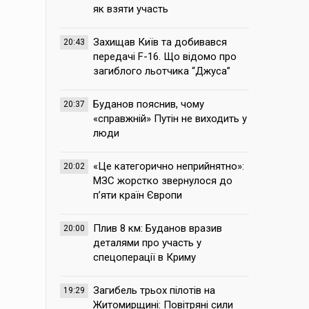
як взяти участь
Захищав Київ та добивався
20:43
передачі F-16. Що відомо про
загиблого льотчика “Джуса”
Буданов пояснив, чому
20:37
«справжній» Путін не виходить у
люди
«Це категорично неприйнятно»:
20:02
МЗС жорстко звернулося до
п’яти країн Європи
Плив 8 км: Буданов вразив
20:00
деталями про участь у
спецоперації в Криму
Загибель трьох пілотів на
19:29
Житомирщині: Повітряні сили