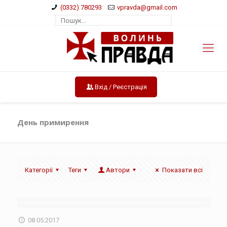
(0332) 780293
vpravda@gmail.com
Вхід / Реєстрація
День примирення
Категорії
Теги
Автори
Показати всі
08.05.2017