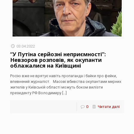
03.04.2022
“У Путіна серйозні неприємності”:
Невзоров розповів, як окупанти
облажалися на Київщині
Росію вже не врятує навіть пропаганда і байки про фейки,
впевнений журналіст. Масові вбивства окупантами мирних
жителів у Київській області можуть боком вилізти
президенту РФ Володимиру
[…]
0
Читати далі