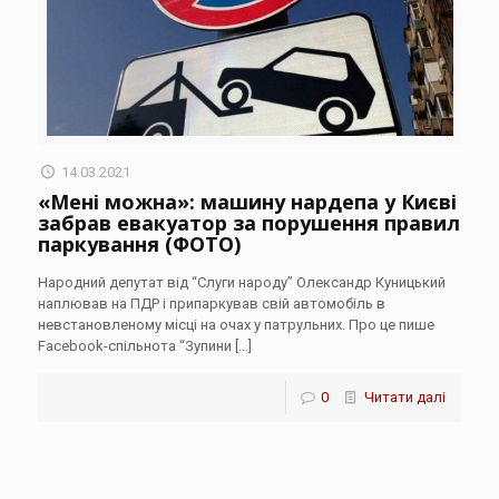
14.03.2021
«Мені можна»: машину нардепа у Києві
забрав евакуатор за порушення правил
паркування (ФОТО)
Народний депутат від “Слуги народу” Олександр Куницький
наплював на ПДР і припаркував свій автомобіль в
невстановленому місці на очах у патрульних. Про це пише
Facebook-спільнота “Зупини
[…]
0
Читати далі