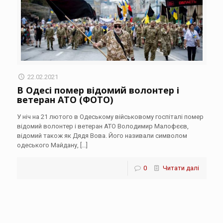
22.02.2021
В Одесі помер відомий волонтер і
ветеран АТО (ФОТО)
У ніч на 21 лютого в Одеському військовому госпіталі помер
відомий волонтер і ветеран АТО Володимир Малофєєв,
відомий також як Дядя Вова. Його називали символом
одеського Майдану,
[…]
0
Читати далі