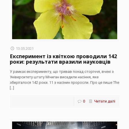
13.05.2021
Експеримент із квіткою проводили 142
роки: результати вразили науковців
У рамках експерименту, що тривав понад сторіччя, вчені з
Університету штату Мічиган висадили насіння, яке
зберігалося 142 роки. 11 з насінин проросли. Про це пише The
[…]
0
Читати далі