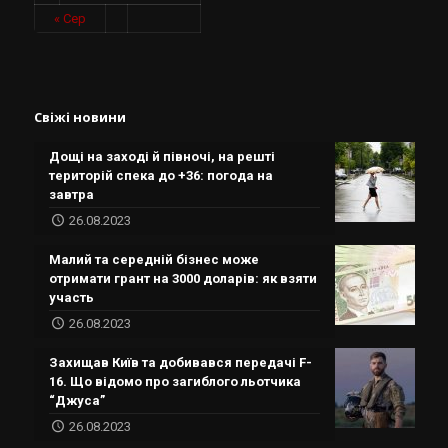
« Сер
Свіжі новини
Дощі на заході й півночі, на решті
територій спека до +36: погода на
завтра
26.08.2023
Малий та середній бізнес може
отримати грант на 3000 доларів: як взяти
участь
26.08.2023
Захищав Київ та добивався передачі F-
16. Що відомо про загиблого льотчика
“Джуса”
26.08.2023