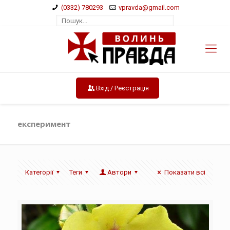
(0332) 780293
vpravda@gmail.com
Вхід / Реєстрація
експеримент
Категорії
Теги
Автори
Показати всі