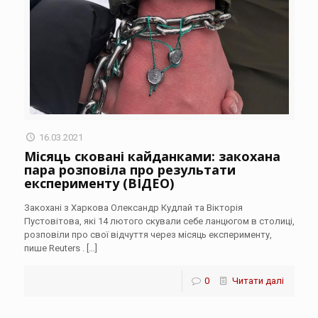
16.03.2021
Місяць сковані кайданками: закохана
пара розповіла про результати
експерименту (ВІДЕО)
Закохані з Харкова Олександр Кудлай та Вікторія
Пустовітова, які 14 лютого скували себе ланцюгом в столиці,
розповіли про свої відчуття через місяць експерименту,
пише Reuters .
[…]
0
Читати далі