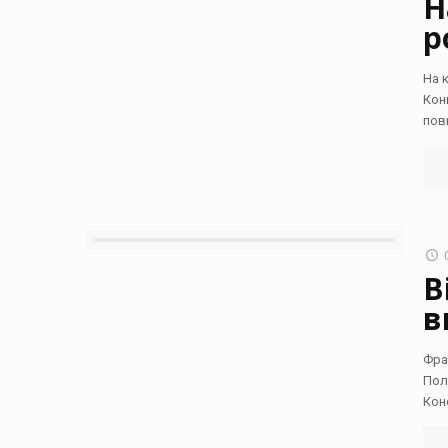
Н
р
На 
Кон
пов
В
в
Фра
Пол
Кон