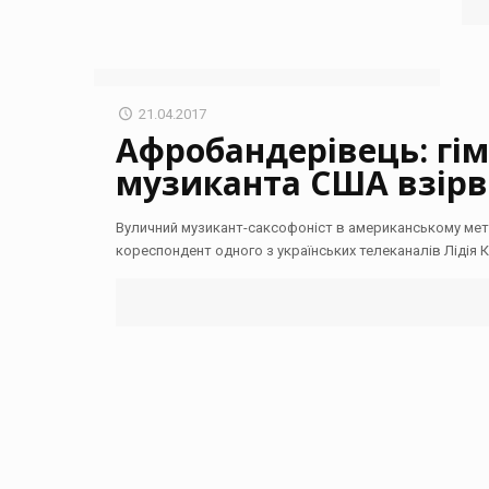
21.04.2017
Афробандерівець: гім
музиканта США взірв
Вуличний музикант-саксофоніст в американському метр
кореспондент одного з українських телеканалів Лідія Ка