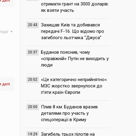
 далі
отримати грант на 3000 доларів:
як взяти участь
Захищав Київ та добивався
20:43
передачі F-16. Що відомо про
горії
загиблого льотчика “Джуса”
Буданов пояснив, чому
20:37
«справжній» Путін не виходить у
люди
«Це категорично неприйнятно»:
20:02
 далі
МЗС жорстко звернулося до
п’яти країн Європи
Плив 8 км: Буданов вразив
20:00
деталями про участь у
спецоперації в Криму
Загибель трьох пілотів на
19:29