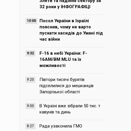
Злети та падіння сектору за
32 роки у ІНФОГРАФІЦІ
Посол України в Ізраїлі
10:00
пояснив, чому не варто
пускати хасидів до Умані під
час війни
F-16 в небі України: F-
9:32
16AM/BM MLU та їх
можливості
Півтори тисячі бурятів
9:20
підселилися до мешканців
Запорізької області
В Україні вже зібрали 50 тис. т
9:00
кавунів та динь
Рада узаконила ГМО
8:27