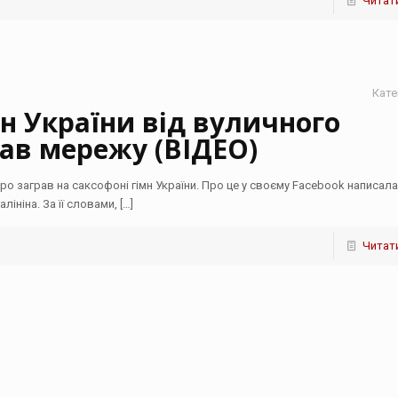
Читати
Кате
н України від вуличного
ав мережу (ВІДЕО)
о заграв на саксофоні гімн України. Про це у своєму Facebook написала
лініна. За її словами,
[…]
Читати