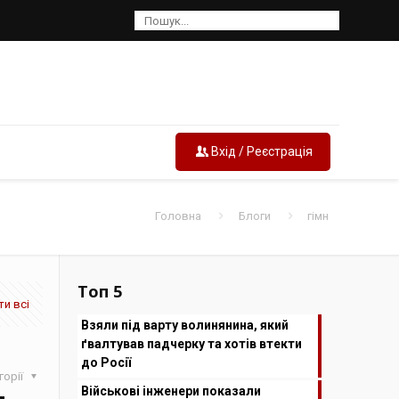
Вхід / Реєстрація
Головна
Блоги
гімн
Топ 5
и всі
Взяли під варту волинянина, який
ґвалтував падчерку та хотів втекти
до Росії
горії
Військові інженери показали