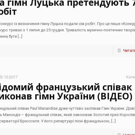
а гімн Луцька претендують 
обіт
конкурс із визначення гімну Луцька подали сім робіт. Про це пише «Конку
курс триває з 1 липня до 25 грудня. Тривалість музично-поетичних творі
инна бути
[…]
Читати
02.10.2017
Кате
ідомий французький співак
иконав гімн України (ВІДЕО)
нцузький співак Paul Manandise дуже чуттєво заспівав Гімн України. Дов
ь Манондіз – французький співак, який завоював Золотий приз Королів
серваторії Брюсселя. У його репертуарі пісні французькою,
[…]