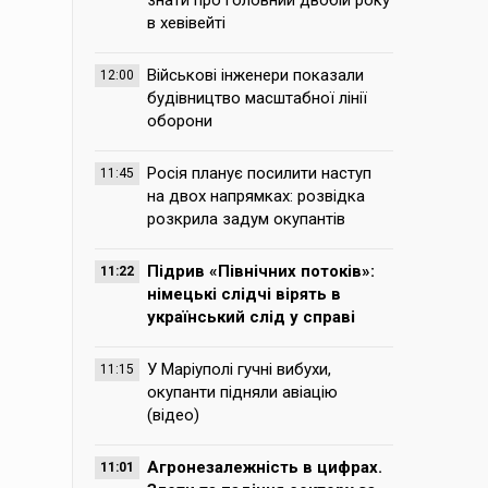
знати про головний двобій року
в хевівейті
Військові інженери показали
12:00
будівництво масштабної лінії
оборони
Росія планує посилити наступ
11:45
на двох напрямках: розвідка
розкрила задум окупантів
Підрив «Північних потоків»:
11:22
німецькі слідчі вірять в
український слід у справі
У Маріуполі гучні вибухи,
11:15
окупанти підняли авіацію
(відео)
Агронезалежність в цифрах.
11:01