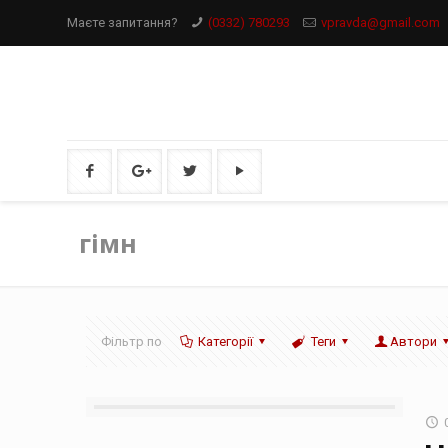
Маєте запитання?
(0332) 780293
vpravda@gmail.com
гімн
Фільтр по
Категорії
Теги
Автори