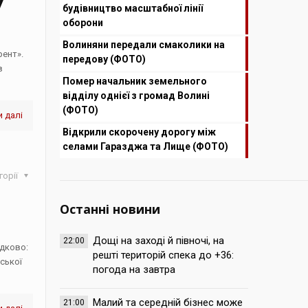
7
будівництво масштабної лінії
оборони
Волиняни передали смаколики на
рент».
передову (ФОТО)
в
Помер начальник земельного
відділу однієї з громад Волині
(ФОТО)
 далі
Відкрили скорочену дорогу між
селами Гаразджа та Лище (ФОТО)
горії
Останні новини
Дощі на заході й півночі, на
22:00
ідково:
решті територій спека до +36:
ської
погода на завтра
Малий та середній бізнес може
21:00