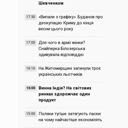
Шевченком
«Випали з графіку»: Буданов про
17:30
деокупацію Криму до кінця
весни цього року
Для чого в армії жінки?
17:00
Снайперка Білозерська
здивувала відповіддю
На Житомирщині загинули троє
16:16
українських льотчиків
Винна Індія? На світових
16:00
ринках здорожчає один
продукт
Поляки тугіше затягують паски:
15:00
на чому найчастіше економлять