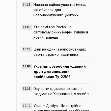
Названо найпопулярніші імена,
14:33
які обирали для
новонароджених цьогоріч
Хто замінює Росію: на
14:00
світовому ринку нафти з’явився
новий гравець
Ціни на один із найосновніших
13:22
овочів стрімко пішли вниз
Українці розробили ударний
13:00
дрон для знищення
російських Ту-22М3
Окупанти вдарили по кафе з
12:33
людьми на Харківщині, є загиблі
Усик – Дюбуа. Що потрібно
12:12