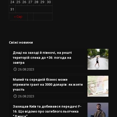
24
25
26
27
28
29
30
31
« Сер
Свіжі новини
Дощі на заході й півночі, на решті
територій спека до +36: погода на
завтра
26.08.2023
Малий та середній бізнес може
отримати грант на 3000 доларів: як взяти
участь
26.08.2023
Захищав Київ та добивався передачі F-
16. Що відомо про загиблого льотчика
“Джуса”