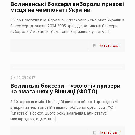
Волинянські боксери вибороли призові
місця на чемпіонаті України
З 2 по 8 жовтня в м. Бердянськ проходив чемпіонат України з
боксу серед юнаків 2004-2005 рр.н., де волинські боксери
вибороли 7 медалей. У змаганнях прийняли участь
[…]
Читати далі
12.09.2017
Волинські боксери – «золоті» призери
на змаганнях у Вінниці (ФОТО)
8-10 вересня в місті Іллінці Вінницької області проходив VІ
відкритий чемпіонат Вінницької обласної організації ФСТ
“Спартак” з боксу. Цього року змагання мали статус
міжнародних, адже на
[…]
Читати далі