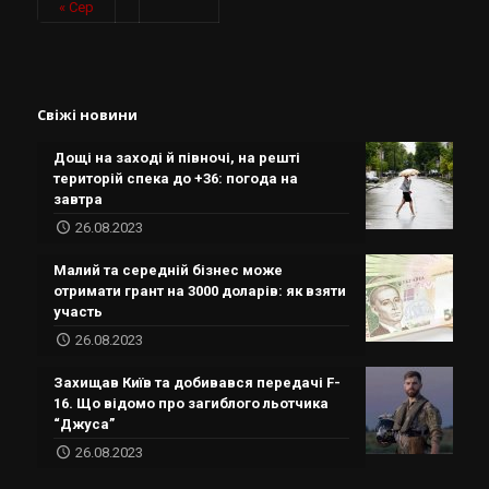
« Сер
Свіжі новини
Дощі на заході й півночі, на решті
територій спека до +36: погода на
завтра
26.08.2023
Малий та середній бізнес може
отримати грант на 3000 доларів: як взяти
участь
26.08.2023
Захищав Київ та добивався передачі F-
16. Що відомо про загиблого льотчика
“Джуса”
26.08.2023