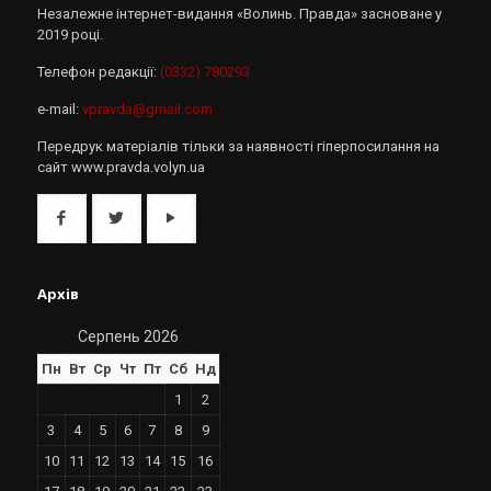
Незалежне інтернет-видання «Волинь. Правда» засноване у
2019 році.
Телефон редакції:
(0332) 780293
e-mail:
vpravda@gmail.com
Передрук матеріалів тільки за наявності гіперпосилання на
сайт www.pravda.volyn.ua
Архів
Серпень 2026
Пн
Вт
Ср
Чт
Пт
Сб
Нд
1
2
3
4
5
6
7
8
9
10
11
12
13
14
15
16