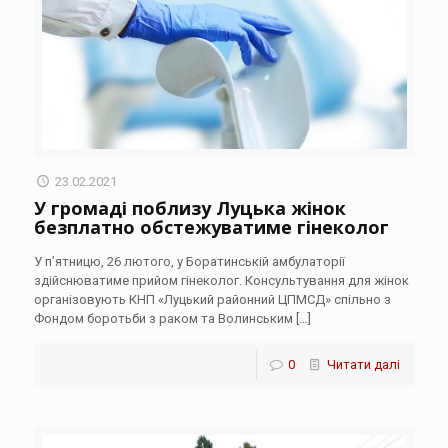
23.02.2021
У громаді поблизу Луцька жінок
безплатно обстежуватиме гінеколог
У п’ятницю, 26 лютого, у Боратинській амбулаторії
здійснюватиме прийом гінеколог. Консультування для жінок
організовують КНП «Луцький районний ЦПМСД» спільно з
Фондом боротьби з раком та Волинським
[…]
0
Читати далі