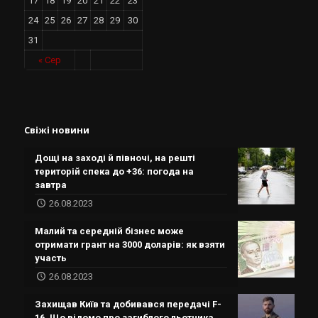
17
18
19
20
21
22
23
24
25
26
27
28
29
30
31
« Сер
Свіжі новини
Дощі на заході й півночі, на решті
територій спека до +36: погода на
завтра
26.08.2023
Малий та середній бізнес може
отримати грант на 3000 доларів: як взяти
участь
26.08.2023
Захищав Київ та добивався передачі F-
16. Що відомо про загиблого льотчика