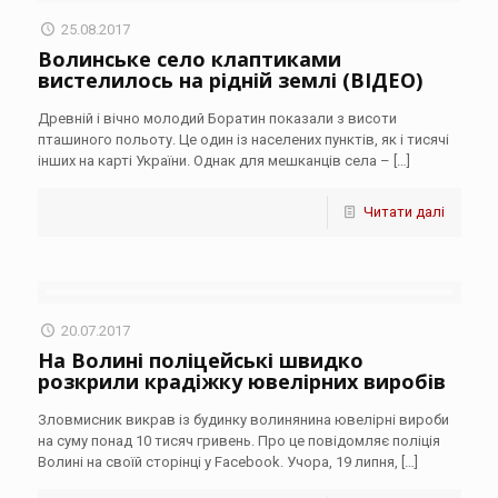
25.08.2017
Волинське село клаптиками
вистелилось на рідній землі (ВІДЕО)
Древній і вічно молодий Боратин показали з висоти
пташиного польоту. Це один із населених пунктів, як і тисячі
інших на карті України. Однак для мешканців села –
[…]
Читати далі
20.07.2017
На Волині поліцейські швидко
розкрили крадіжку ювелірних виробів
Зловмисник викрав із будинку волинянина ювелірні вироби
на суму понад 10 тисяч гривень. Про це повідомляє поліція
Волині на своїй сторінці у Facebook. Учора, 19 липня,
[…]