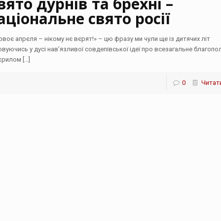
вято дурнів та брехні –
аціональне свято росії
рвоє апрєля – нікому нє вєрят!» – цю фразу ми чули ще із дитячих літ
овуючись у дусі нав’язливої совдепівської ідеї про всезагальне благопо
 крилом
[…]
0
Читати