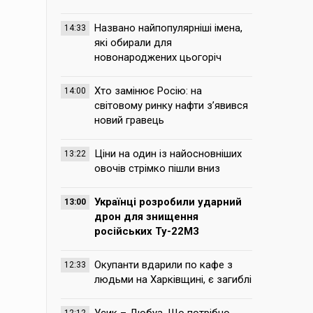
Названо найпопулярніші імена,
14:33
які обирали для
новонароджених цьогоріч
Хто замінює Росію: на
14:00
світовому ринку нафти з’явився
новий гравець
Ціни на один із найосновніших
13:22
овочів стрімко пішли вниз
Українці розробили ударний
13:00
дрон для знищення
російських Ту-22М3
Окупанти вдарили по кафе з
12:33
людьми на Харківщині, є загиблі