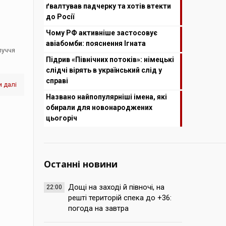
ґвалтував падчерку та хотів втекти
до Росії
Чому РФ активніше застосовує
авіабомби: пояснення Ігната
луччя
Підрив «Північних потоків»: німецькі
слідчі вірять в український слід у
справі
 далі
Названо найпопулярніші імена, які
обирали для новонароджених
цьогоріч
Останні новини
Дощі на заході й півночі, на
22:00
решті територій спека до +36:
погода на завтра