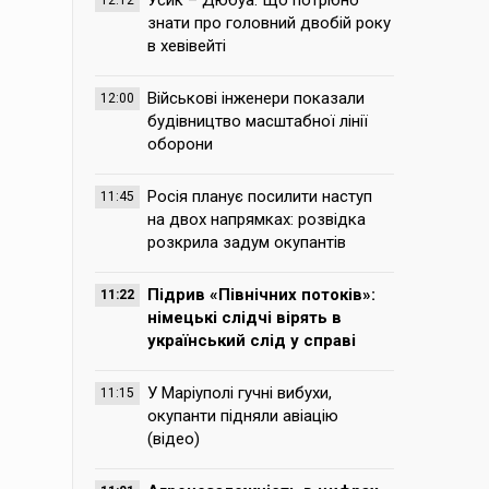
Усик – Дюбуа. Що потрібно
12:12
знати про головний двобій року
в хевівейті
Військові інженери показали
12:00
будівництво масштабної лінії
оборони
Росія планує посилити наступ
11:45
на двох напрямках: розвідка
розкрила задум окупантів
Підрив «Північних потоків»:
11:22
німецькі слідчі вірять в
український слід у справі
У Маріуполі гучні вибухи,
11:15
окупанти підняли авіацію
(відео)