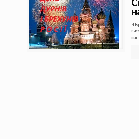
С
н
«Пє
вих
під