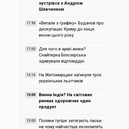
зустрівся з Андрієм
Шевченком
«Випали з графіку»: Буданов про
17:30
деокупацію Криму до кінця
весни цього року
Для чого в армії жінки?
17:00
Снайперка Білозерська
здивувала відповіддю
На Житомирщині загинули троє
16:16
українських льотчиків
Винна Індія? На світових
16:00
ринках здорожчає один
продукт
Поляки тугіше затягують паски:
15:00
на чому найчастіше економлять