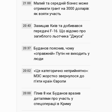
Малий та середній бізнес може
21:00
отримати грант на 3000 доларів:
як взяти участь
Захищав Київ та добивався
20:43
передачі F-16. Що відомо про
загиблого льотчика “Джуса”
Буданов пояснив, чому
20:37
«справжній» Путін не виходить у
люди
«Це категорично неприйнятно»:
20:02
МЗС жорстко звернулося до
п’яти країн Європи
Плив 8 км: Буданов вразив
20:00
деталями про участь у
спецоперації в Криму