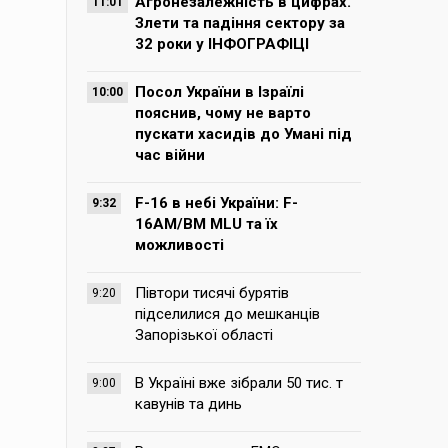
Агронезалежність в цифрах.
11:01
Злети та падіння сектору за
32 роки у ІНФОГРАФІЦІ
Посол України в Ізраїлі
10:00
пояснив, чому не варто
пускати хасидів до Умані під
час війни
F-16 в небі України: F-
9:32
16AM/BM MLU та їх
можливості
Півтори тисячі бурятів
9:20
підселилися до мешканців
Запорізької області
В Україні вже зібрали 50 тис. т
9:00
кавунів та динь