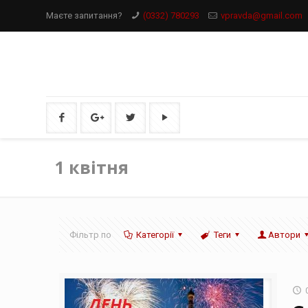
Маєте запитання?
(0332) 780293
vpravda@gmail.com
1 квітня
Фільтр по
Категорії
Теги
Автори