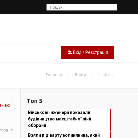
Вхід / Реєстрація
Головна
Блоги
1 квітня
Топ 5
и всі
Військові інженери показали
будівництво масштабної лінії
оборони
горії
Взяли під варту волинянина, який