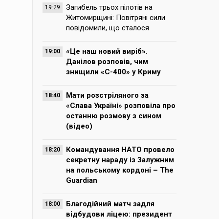
Загибель трьох пілотів на
19:29
Житомирщині: Повітряні сили
повідомили, що сталося
«Це наш новий виріб».
19:00
Данілов розповів, чим
знищили «С-400» у Криму
Мати розстріляного за
18:40
«Слава Україні» розповіла про
останню розмову з сином
(відео)
Командування НАТО провело
18:20
секретну нараду із Залужним
на польському кордоні – The
Guardian
Благодійний матч задля
18:00
відбудови ліцею: президент