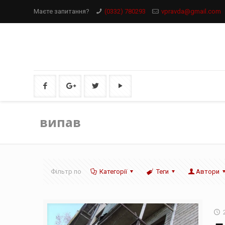
Маєте запитання?
(0332) 780293
vpravda@gmail.com
випав
Фільтр по
Категорії
Теги
Автори