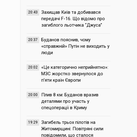
Захищав Київ та добивався
20:43
передачі F-16. Що відомо про
загиблого льотчика “Джуса”
Буданов пояснив, чому
20:37
«справжній» Путін не виходить у
люди
«Це категорично неприйнятно»:
20:02
МЗС жорстко звернулося до
п’яти країн Європи
Плив 8 км: Буданов вразив
20:00
деталями про участь у
спецоперації в Криму
Загибель трьох пілотів на
19:29
Житомирщині: Повітряні сили
повідомили, що сталося