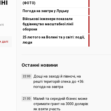
ні
(ФОТО)
Погода на завтра у Луцьку
Військові інженери показали
будівництво масштабної лінії
кті
оборони
25 лютого на Волині та у світі: події,
 далі
люди
Останні новини
Дощі на заході й півночі, на
22:00
решті територій спека до +36:
погода на завтра
Малий та середній бізнес може
21:00
отримати грант на 3000 доларів:
як взяти участь