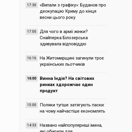
«Випали з графіку»: Буданов про
17:30
деокупацію Криму до кінця
весни цього року
Для чого в армії жінки?
17:00
Снайперка Білозерська
здивувала відповіддю
На Житомирщині загинули троє
16:16
українських льотчиків
Винна Індія? На світових
16:00
ринках здорожчає один
продукт
Поляки тугіше затягують паски:
15:00
на чому найчастіше економлять
Названо найпопулярніші імена,
14:33
які обирали для