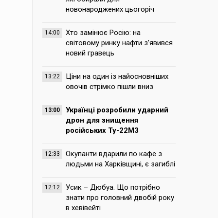
новонароджених цьогоріч
Хто замінює Росію: на
14:00
світовому ринку нафти з’явився
новий гравець
Ціни на один із найосновніших
13:22
овочів стрімко пішли вниз
Українці розробили ударний
13:00
дрон для знищення
російських Ту-22М3
Окупанти вдарили по кафе з
12:33
людьми на Харківщині, є загиблі
Усик – Дюбуа. Що потрібно
12:12
знати про головний двобій року
в хевівейті