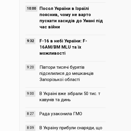
Посол України в Ізраїлі
10:00
пояснив, чому не варто
пускати хасидів до Умані під
час війни
F-16 в небі України: F-
9:32
16AM/BM MLU та їх
можливості
Півтори тисячі бурятів
9:20
підселилися до мешканців
Запорізької області
В Україні вже зібрали 50 тис. т
9:00
кавунів та динь
Рада узаконила ГМО
8:27
В Україну прибули снаряди, що
8:09