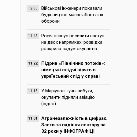
Військові інженери показали
12:00
будівництво масштабної лінії
оборони
Росія планує посилити наступ
11:45
на двох напрямках: розвідка
розкрила задум окупантів
Підрив «Північних потоків»:
11:22
німецькі слідчі вірять в
український слід у справі
У Маріуполі гучні вибухи,
11:15
окупанти підняли авіацію
(відео)
Агронезалежність в цифрах.
11:01
Злети та падіння сектору за
32 роки у ІНФОГРАФІЦІ