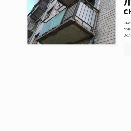
Л
с
Сьо
пов
Вол