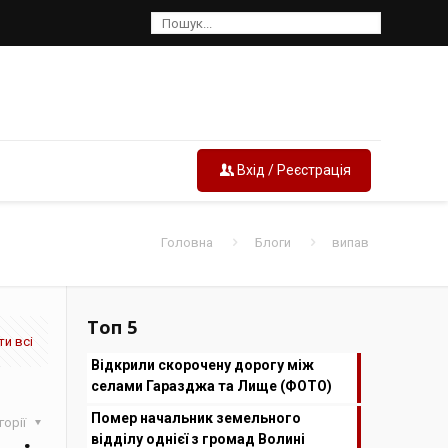
Вхід / Реєстрація
Головна
Блоги
випав
Топ 5
и всі
Відкрили скорочену дорогу між
селами Гаразджа та Лище (ФОТО)
Помер начальник земельного
горії
відділу однієї з громад Волині