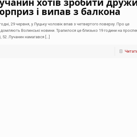
учанин хотів зробити дружи
юрприз і випав з балкона
годні, 29 червня, у Луцьку чоловік впав з четвертого поверху. Про це
ідомляють Волинські новини. Трапилося це близько 19 години на проспе
і, 52. Лучанин намагався
[…]
Читати