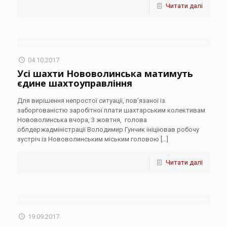
Читати далі
04.10.2017
Усі шахти Нововолинська матимуть
єдине шахтоуправління
Для вирішення непростої ситуації, пов’язаної із
заборгованістю заробітної плати шахтарським колективам
Нововолинська вчора, 3 жовтня, голова
облдержадміністрації Володимир Гунчик ініціював робочу
зустріч із Нововолинським міським головою
[…]
Читати далі
19.09.2017