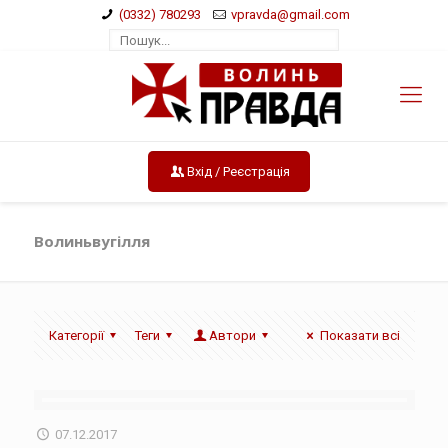
(0332) 780293
vpravda@gmail.com
Вхід / Реєстрація
Волиньвугілля
Категорії
Теги
Автори
Показати всі
07.12.2017