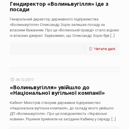
Гендиректор «Волиньвугілля» іде з
посади
Генеральний директор державного підприємства
«Волиньвугілля» Олександр Зорін залишає посаду за
власним бажанням. Про це «Волинській правді» стало відомо
із власних джерел. Зауважимо, що Олександр Зорін був
[…]
Читати далі
06.12.2017
«Волиньвугілля» увійшло до
«Національної вугільної компанії»
Кабінет Міністрів створив державне підприємство
«Національна вугільна компанія», до складу якого увійшло
ДП «Волиньвугілля». Про це повідомляють «Українські
новини». Рішення прийняли на засіданні Кабміну у середу.
[…]