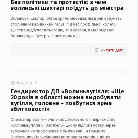
Без політики та протестів: з чим
волинські шахтарі поїдуть до міністра
Волинські шахтарі обговорили меседжі, які вони озвучать
столичним керівникам галузі під час профільної колегії.
Дійство відбулося сьогодні, 19 вересня, в малому залі
Волиньради. Зустріч з шахтарями
[…]
Читати далі
09.08.2017
Гендиректор ДП «Волиньвугілля: «Ще
20 років в області можна видобувати
вугілля, головне – позбутися ярма
збитковості»
Олександр Зорін – очільник державного підприємства
«Волиньвугілля». «Загибель» цьому підприємству через
зубожіння не пророкував хіба лінивий. Та і самому
Олександру Олексійовичу пророчили скоріше долю