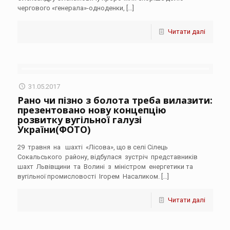
чергового «генерала»-одноденки,
[…]
Читати далі
31.05.2017
Рано чи пізно з болота треба вилазити:
презентовано нову концепцію
розвитку вугільної галузі
України(ФОТО)
29 травня на шахті «Лісова», що в селі Сілець
Сокальського району, відбулася зустріч представників
шахт Львівщини та Волині з міністром енергетики та
вугільної промисловості Ігорем Насаликом.
[…]
Читати далі