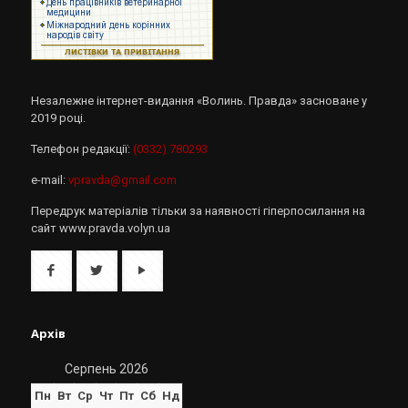
Незалежне інтернет-видання «Волинь. Правда» засноване у
2019 році.
Телефон редакції:
(0332) 780293
e-mail:
vpravda@gmail.com
Передрук матеріалів тільки за наявності гіперпосилання на
сайт www.pravda.volyn.ua
Архів
Серпень 2026
Пн
Вт
Ср
Чт
Пт
Сб
Нд