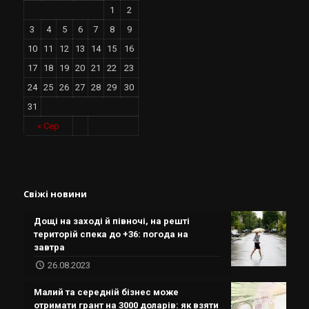
1
2
3
4
5
6
7
8
9
10
11
12
13
14
15
16
17
18
19
20
21
22
23
24
25
26
27
28
29
30
31
« Сер
Свіжі новини
Дощі на заході й півночі, на решті
територій спека до +36: погода на
завтра
26.08.2023
Малий та середній бізнес може
отримати грант на 3000 доларів: як взяти