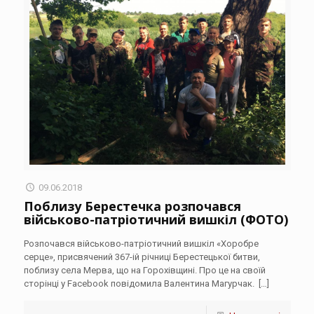
09.06.2018
Поблизу Берестечка розпочався
військово-патріотичний вишкіл (ФОТО)
Розпочався військово-патріотичний вишкіл «Хоробре
серце», присвячений 367-ій річниці Берестецької битви,
поблизу села Мерва, що на Горохівщині. Про це на своїй
сторінці у Facebook повідомила Валентина Магурчак.
[…]