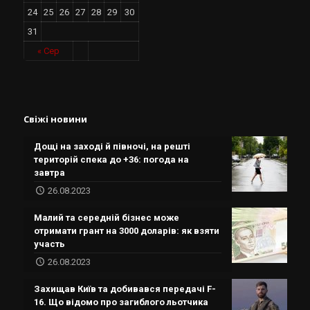
24
25
26
27
28
29
30
31
« Сер
Свіжі новини
Дощі на заході й півночі, на решті
територій спека до +36: погода на
завтра
26.08.2023
Малий та середній бізнес може
отримати грант на 3000 доларів: як взяти
участь
26.08.2023
Захищав Київ та добивався передачі F-
16. Що відомо про загиблого льотчика