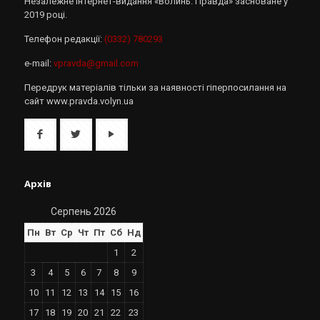
Незалежне інтернет-видання «Волинь. Правда» засноване у
2019 році.
Телефон редакції:
(0332) 780293
e-mail:
vpravda@gmail.com
Передрук матеріалів тільки за наявності гіперпосилання на
сайт www.pravda.volyn.ua
Архів
Серпень 2026
Пн
Вт
Ср
Чт
Пт
Сб
Нд
1
2
3
4
5
6
7
8
9
10
11
12
13
14
15
16
17
18
19
20
21
22
23