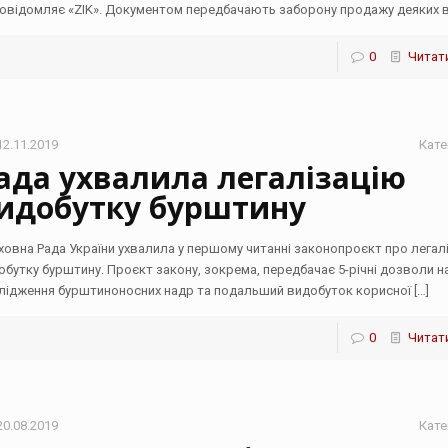
повідомляє «ZIK». Документом передбачають заборону продажу деяких 
0
Читати
12.11.2019
Кате
ада ухвалила легалізацію
идобутку бурштину
ховна Рада України ухвалила у першому читанні законопроєкт про легал
обутку бурштину. Проєкт закону, зокрема, передбачає 5-річні дозволи н
лідження бурштиноносних надр та подальший видобуток корисної
[…]
0
Читати
20.08.2019
Кате