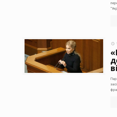
пер
“Ук
«
д
в
Пар
зас
фра