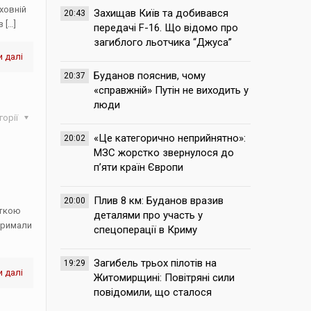
ховній
Захищав Київ та добивався
20:43
з
[…]
передачі F-16. Що відомо про
загиблого льотчика “Джуса”
 далі
Буданов пояснив, чому
20:37
«справжній» Путін не виходить у
люди
горії
«Це категорично неприйнятно»:
20:02
МЗС жорстко звернулося до
п’яти країн Європи
Плив 8 км: Буданов вразив
20:00
іткою
деталями про участь у
тримали
спецоперації в Криму
Загибель трьох пілотів на
19:29
 далі
Житомирщині: Повітряні сили
повідомили, що сталося