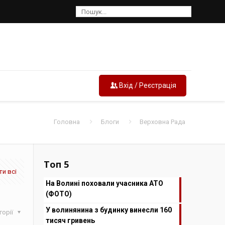
Вхід / Реєстрація
Головна
Блоги
Верховна Рада
Топ 5
и всі
На Волині поховали учасника АТО
(ФОТО)
У волинянина з будинку винесли 160
горії
тисяч гривень