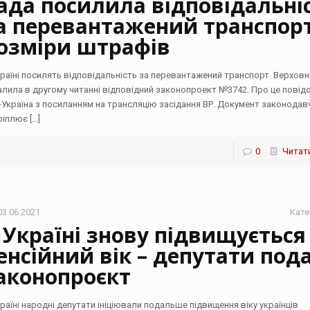
ада посилила відповідальні
а перевантажений транспорт
озміри штрафів
країні посилять відповідальність за перевантажений транспорт. Верховн
алила в другому читанні відповідний законопроект №3742. Про це повід
-Україна з посиланням на трансляцію засідання ВР. Документ законодав
ріплює
[…]
0
Читати
03.06.2021
Кате
 Україні знову підвищується
енсійний вік – депутати под
аконопроєкт
країні народні депутати ініціювали подальше підвищення віку українців