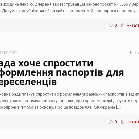
 виходу на пенсію, 2 червня зареєструвавши законопроєкт № 5566 у Вер
і. Документ опублікований на сайті парламенту. Законопроєкт пропонує 
0
Читати
01.06.2021
Кате
ада хоче спростити
формлення паспортів для
ереселенців
ховна рада планує спростити оформлення українських паспортів з відм
 реєстрацію на тимчасово окупованих територіях. Народні депутати під
онопроект №4564 за основу. Про це повідомляє РБК-Україна
[…]
0
Читати