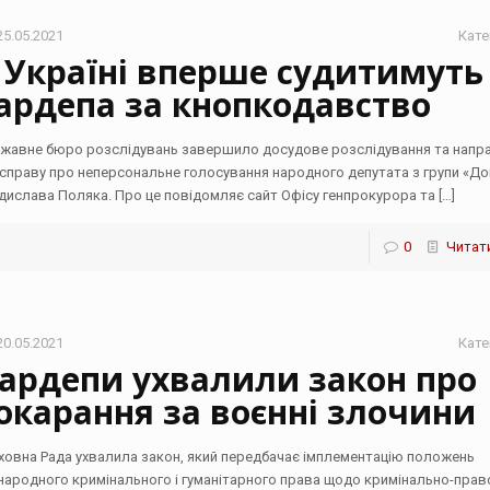
25.05.2021
Кате
 Україні вперше судитимуть
ардепа за кнопкодавство
жавне бюро розслідувань завершило досудове розслідування та напр
 справу про неперсональне голосування народного депутата з групи «До
дислава Поляка. Про це повідомляє сайт Офісу генпрокурора та
[…]
0
Читати
20.05.2021
Кате
ардепи ухвалили закон про
окарання за воєнні злочини
ховна Рада ухвалила закон, який передбачає імплементацію положень
народного кримінального і гуманітарного права щодо кримінально-пра