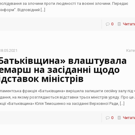
еслідування за злочини проти людяності та воєнні злочини. Передає
рінформ”. Відповідний
[…]
0
Читати
18.05.2021
Кате
Батьківщина» влаштувала
емарш на засіданні щодо
ідставок міністрів
ламентська фракція «Батьківщина» вирішила залишити сесійну залу під 
ідання, на якому розглядаються відставки трьох міністрів уряду. Про це
кції «Батьківщина» Юлія Тимошенко на засіданні Верховної Ради,
[…]
0
Читати