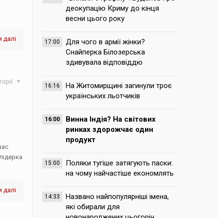
деокупацію Криму до кінця
весни цього року
 далі
Для чого в армії жінки?
17:00
Снайперка Білозерська
здивувала відповіддю
горії
На Житомирщині загинули троє
16:16
українських льотчиків
Винна Індія? На світових
16:00
ринках здорожчає один
продукт
час
 лідерка
Поляки тугіше затягують паски:
15:00
на чому найчастіше економлять
 далі
Названо найпопулярніші імена,
14:33
які обирали для
новонароджених цьогоріч