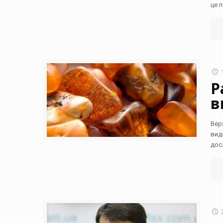
це 
Р
в
Вер
вид
дос