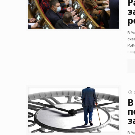
Р
з
р
В У
схв
РБК
зак
В
п
з
В У