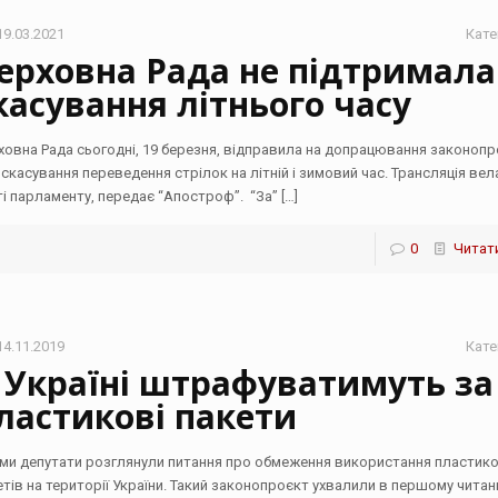
19.03.2021
Кате
ерховна Рада не підтримала
касування літнього часу
ховна Рада сьогодні, 19 березня, відправила на допрацювання законоп
 скасування переведення стрілок на літній і зимовий час. Трансляція вел
ті парламенту, передає “Апостроф”. “За”
[…]
0
Читати
14.11.2019
Кате
 Україні штрафуватимуть за
ластикові пакети
ми депутати розглянули питання про обмеження використання пластик
етів на території України. Такий законопроєкт ухвалили в першому читан