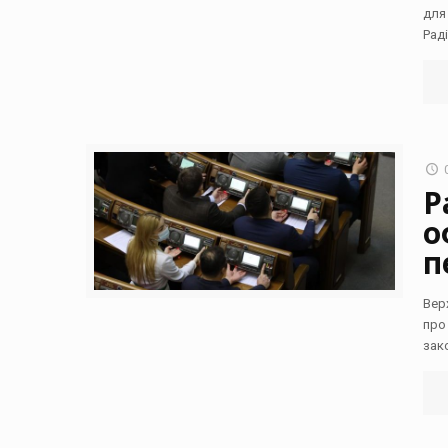
для
Рад
Р
о
п
Вер
про
зак