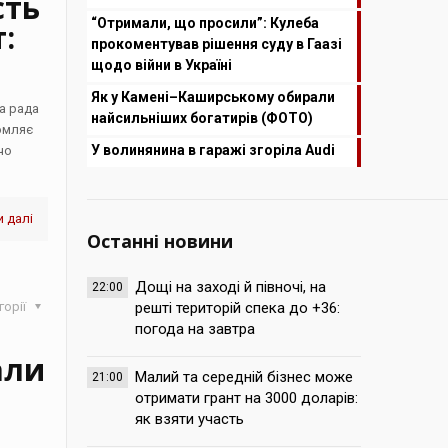
сть
“Отримали, що просили”: Кулеба
:
прокоментував рішення суду в Гаазі
щодо війни в Україні
Як у Камені–Каширському обирали
а рада
найсильніших богатирів (ФОТО)
омляє
У волинянина в гаражі згоріла Audi
чо
 далі
Останні новини
Дощі на заході й півночі, на
22:00
горії
решті територій спека до +36:
погода на завтра
али
Малий та середній бізнес може
21:00
отримати грант на 3000 доларів:
як взяти участь