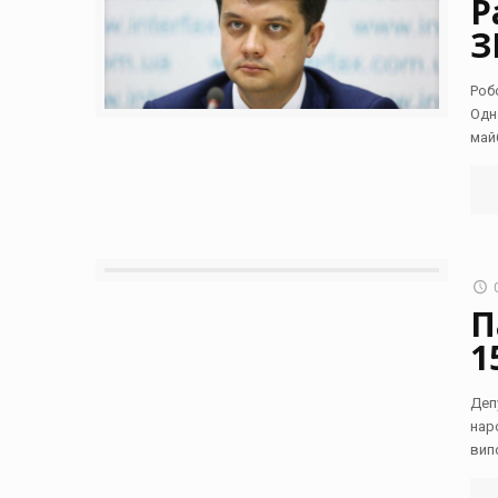
Р
З
Роб
Одн
май
П
1
Деп
нар
вип