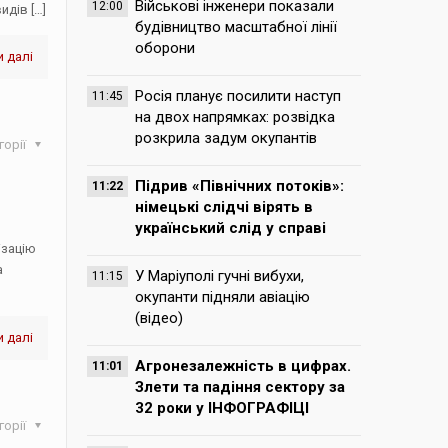
Військові інженери показали
12:00
видів
[…]
будівництво масштабної лінії
оборони
 далі
Росія планує посилити наступ
11:45
на двох напрямках: розвідка
розкрила задум окупантів
горії
Підрив «Північних потоків»:
11:22
німецькі слідчі вірять в
український слід у справі
ізацію
а
У Маріуполі гучні вибухи,
11:15
окупанти підняли авіацію
(відео)
 далі
Агронезалежність в цифрах.
11:01
Злети та падіння сектору за
32 роки у ІНФОГРАФІЦІ
горії