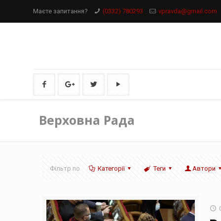
Маєте запитання?
(0332) 780293
vpravda@gmail.com
Верховна Рада
Фільтр по
Категорії
Теги
Автори