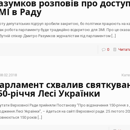
азумков розповів про досту
МІ в Раду
оту депутатських підгруп зробили закритою, бо політики працюють на к
ак робота парламенту буде традиційно відкритою для ЗМІ. Про це сказ
бутній спікер Дмитро Разумков журналістам під парламентом
[…]
0
Читати
08.02.2018
Кате
арламент схвалив святкува
50-річчя Лесі Українки
утати Верховної Ради прийняли Постанову “Про відзначення 150-річчя з
одження Лесі Українки”, – йдеться на сайті Верховної ради. 25 лютого 20
овнюється 150 років
[…]