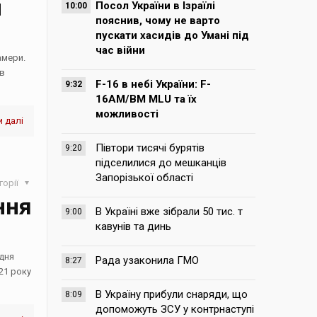
п
Посол України в Ізраїлі
10:00
пояснив, чому не варто
пускати хасидів до Умані під
час війни
амери.
ав
F-16 в небі України: F-
9:32
16AM/BM MLU та їх
можливості
 далі
Півтори тисячі бурятів
9:20
підселилися до мешканців
Запорізької області
горії
ння
В Україні вже зібрали 50 тис. т
9:00
кавунів та динь
 дня
Рада узаконила ГМО
8:27
21 року
В Україну прибули снаряди, що
8:09
допоможуть ЗСУ у контрнаступі