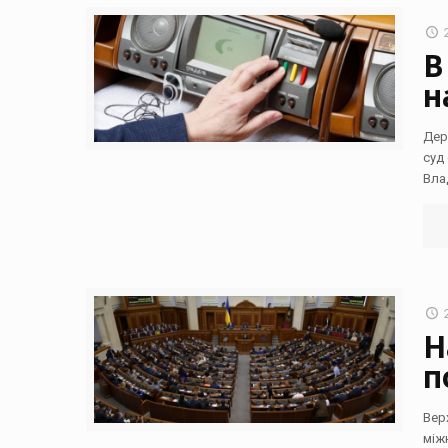
В
н
Дер
суд
Вла
Н
п
Вер
між