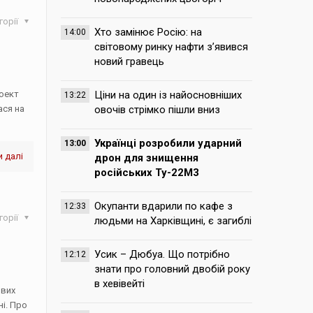
горії
Хто замінює Росію: на
14:00
світовому ринку нафти з’явився
новий гравець
роект
Ціни на один із найосновніших
13:22
ася на
овочів стрімко пішли вниз
Українці розробили ударний
13:00
 далі
дрон для знищення
російських Ту-22М3
Окупанти вдарили по кафе з
12:33
горії
людьми на Харківщині, є загиблі
Усик – Дюбуа. Що потрібно
12:12
знати про головний двобій року
в хевівейті
ових
ні. Про