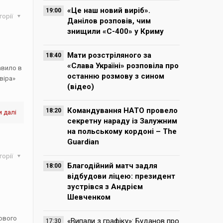
«Це наш новий виріб».
19:00
горії
Данілов розповів, чим
знищили «С-400» у Криму
Мати розстріляного за
18:40
«Слава Україні» розповіла про
авило в
останню розмову з сином
віра»
(відео)
Командування НАТО провело
18:20
 далі
секретну нараду із Залужним
на польському кордоні – The
Guardian
горії
Благодійний матч задля
18:00
відбудови ліцею: президент
зустрівся з Андрієм
Шевченком
вового
«Випали з графіку»: Буданов про
17:30