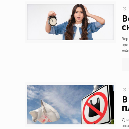
В
с
Вер
про
сай
В
п
Дня
пак