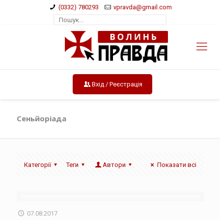
(0332) 780293
vpravda@gmail.com
Вхід / Реєстрація
Сеньйоріада
Категорії
Теги
Автори
Показати всі
07.08.2017