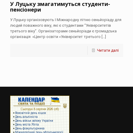
У Луцьку змагатимуться студенти-
пенсіонери
У Луцьку організовують І Міжнародну літню сеньйоріаду для
людей поважного віку, які є студентами “Університетів
третього віку”. Організаторами сеньйоріади є громадська
організація «Центр освіти «Університет третього
[…]
Читати далі