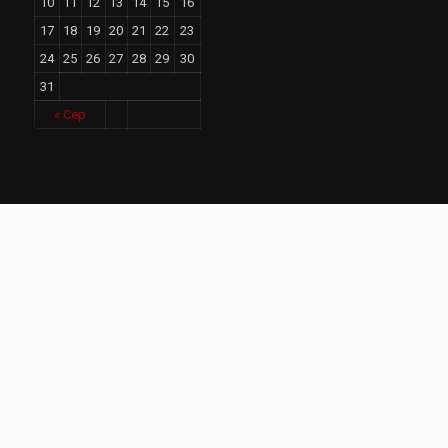
10
11
12
13
14
15
16
17
18
19
20
21
22
23
24
25
26
27
28
29
30
31
« Сер
Свіжі новини
Дощі на заході й півночі, на решті
територій спека до +36: погода на
завтра
26.08.2023
Малий та середній бізнес може
отримати грант на 3000 доларів: як взяти
участь
26.08.2023