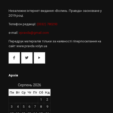
Незалежне інтернет-видання «Волинь. Правда» засноване у
2019 році.
Телефон редакції:
(0332) 780293
e-mail:
vpravda@gmail.com
Передрук матеріалів тільки за наявності гіперпосилання на
сайт www.pravda.volyn.ua
Архів
Серпень 2026
Пн
Вт
Ср
Чт
Пт
Сб
Нд
1
2
3
4
5
6
7
8
9