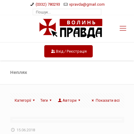
(0332) 780293
vpravda@gmail.com
Вхід / Реєстрація
Неплях
Категорії
Теги
Автори
Показати всі
15.06.2018