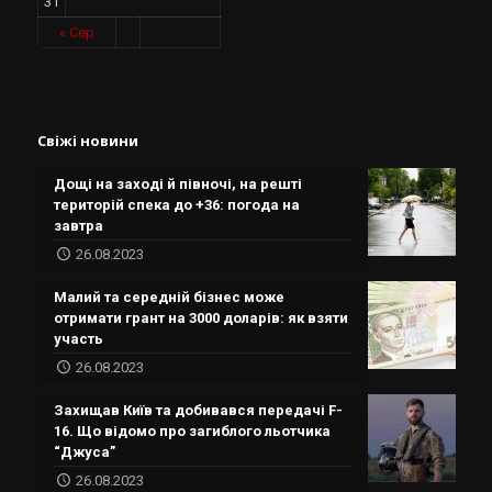
31
« Сер
Свіжі новини
Дощі на заході й півночі, на решті
територій спека до +36: погода на
завтра
26.08.2023
Малий та середній бізнес може
отримати грант на 3000 доларів: як взяти
участь
26.08.2023
Захищав Київ та добивався передачі F-
16. Що відомо про загиблого льотчика
“Джуса”
26.08.2023