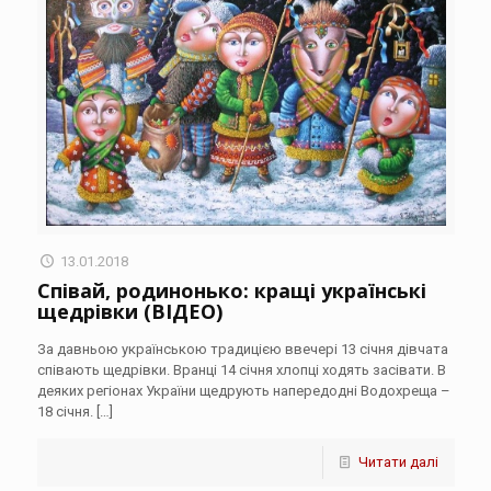
13.01.2018
Співай, родинонько: кращі українські
щедрівки (ВІДЕО)
За давньою українською традицією ввечері 13 січня дівчата
співають щедрівки. Вранці 14 січня хлопці ходять засівати. В
деяких регіонах України щедрують напередодні Водохреща –
18 січня.
[…]
Читати далі