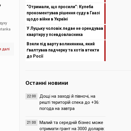
,
“Отримали, що просили”: Кулеба
прокоментував рішення суду в Гаазі
щодо війни в Україні
духу
У Луцьку чоловік ледве не орендував
otanka
квартиру у псевдовласника
Взяли під варту волинянина, який
 далі
ґвалтував падчерку та хотів втекти
до Росії
Останні новини
Дощі на заході й півночі, на
22:00
решті територій спека до +36:
погода на завтра
Малий та середній бізнес може
21:00
отримати грант на 3000 доларів: