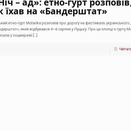
Ніч – ад»: етно-гурт розповів
к їхав на «Бандерштат»
ький етно-гурт Motanka розповів про дорогу на фестиваль українського 
ндерштат», який відбувався 4–6 серпня у Луцьку. Про це хлопці з гурту M
исали у соцмережі
[…]
Читати