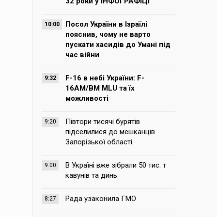
32 роки у ІНФОГРАФІЦІ
Посол України в Ізраїлі
10:00
пояснив, чому не варто
пускати хасидів до Умані під
час війни
F-16 в небі України: F-
9:32
16AM/BM MLU та їх
можливості
Півтори тисячі бурятів
9:20
підселилися до мешканців
Запорізької області
В Україні вже зібрали 50 тис. т
9:00
кавунів та динь
Рада узаконила ГМО
8:27