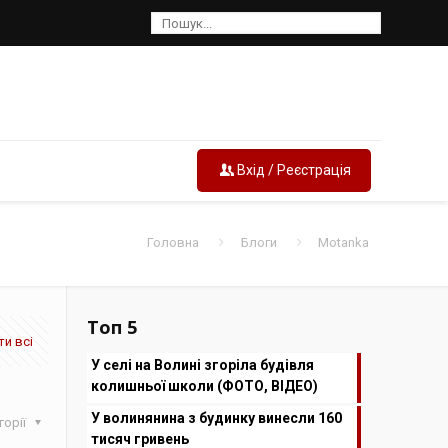
Вхід / Реєстрація
Головна
Блоги
Motanka
Топ 5
и всі
У селі на Волині згоріла будівля
колишньої школи (ФОТО, ВІДЕО)
У волинянина з будинку винесли 160
горії
тисяч гривень