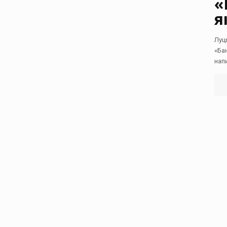
«
я
Луц
«Ба
нап