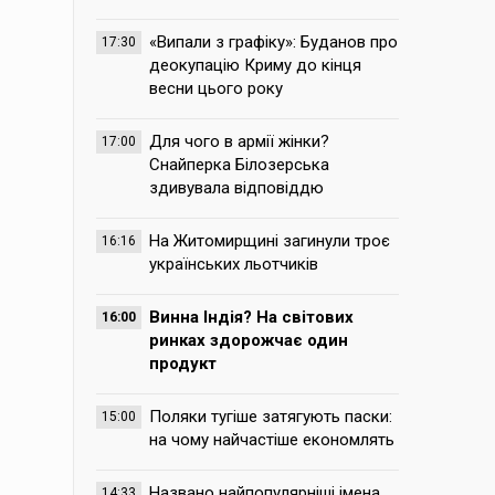
«Випали з графіку»: Буданов про
17:30
деокупацію Криму до кінця
весни цього року
Для чого в армії жінки?
17:00
Снайперка Білозерська
здивувала відповіддю
На Житомирщині загинули троє
16:16
українських льотчиків
Винна Індія? На світових
16:00
ринках здорожчає один
продукт
Поляки тугіше затягують паски:
15:00
на чому найчастіше економлять
Названо найпопулярніші імена,
14:33