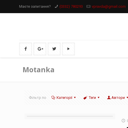
Маєте запитання?
(0332) 780293
vpravda@gmail.com
Motanka
Фільтр по
Категорії
Теги
Автори