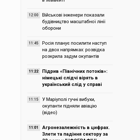
в хевівейті
Військові інженери показали
12:00
будівництво масштабної лінії
оборони
Росія планує посилити наступ
11:45
на двох напрямках: розвідка
розкрила задум окупантів
Підрив «Північних потоків»:
11:22
німецькі слідчі вірять в
український слід у справі
У Маріуполі гучні вибухи,
11:15
окупанти підняли авіацію
(відео)
Агронезалежність в цифрах.
11:01
Злети та падіння сектору за