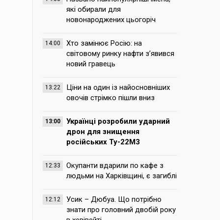
які обирали для
новонароджених цьогоріч
Хто замінює Росію: на
14:00
світовому ринку нафти з’явився
новий гравець
Ціни на один із найосновніших
13:22
овочів стрімко пішли вниз
Українці розробили ударний
13:00
дрон для знищення
російських Ту-22М3
Окупанти вдарили по кафе з
12:33
людьми на Харківщині, є загиблі
Усик – Дюбуа. Що потрібно
12:12
знати про головний двобій року