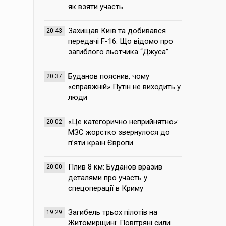
як взяти участь
Захищав Київ та добивався
20:43
передачі F-16. Що відомо про
загиблого льотчика “Джуса”
Буданов пояснив, чому
20:37
«справжній» Путін не виходить у
люди
«Це категорично неприйнятно»:
20:02
МЗС жорстко звернулося до
п’яти країн Європи
Плив 8 км: Буданов вразив
20:00
деталями про участь у
спецоперації в Криму
Загибель трьох пілотів на
19:29
Житомирщині: Повітряні сили