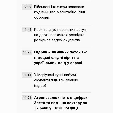
Військові інженери показали
12:00
будівництво масштабної лінії
оборони
Росія планує посилити наступ
11:45
на двох напрямках: розвідка
розкрила задум окупантів
Підрив «Північних потоків»:
11:22
німецькі слідчі вірять в
український слід у справі
У Маріуполі гучні вибухи,
11:15
окупанти підняли авіацію
(відео)
Агронезалежність в цифрах.
11:01
Злети та падіння сектору за
32 роки у ІНФОГРАФІЦІ