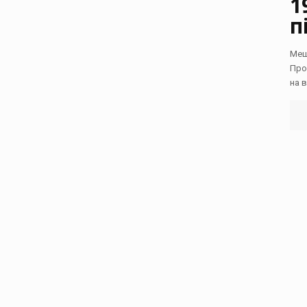
1
п
Меш
Про
на 