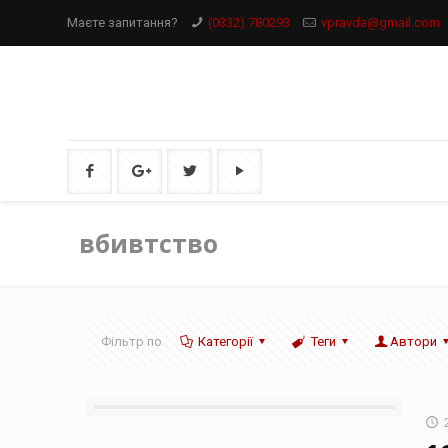
Маєте запитання?
(0332) 780293
vpravda@gmail.com
вбивтство
Фільтр по
Категорії
Теги
Автори