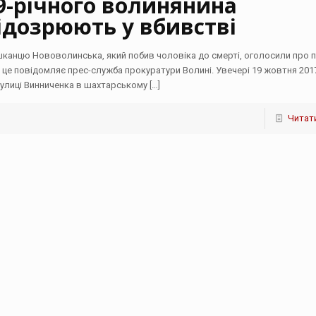
9-річного волинянина
ідозрюють у вбивстві
канцю Нововолинська, який побив чоловіка до смерті, оголосили про п
 це повідомляє прес-служба прокуратури Волині. Увечері 19 жовтня 201
вулиці Винниченка в шахтарському
[…]
Читати