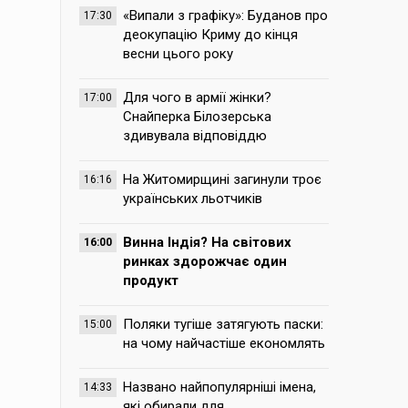
«Випали з графіку»: Буданов про
17:30
деокупацію Криму до кінця
весни цього року
Для чого в армії жінки?
17:00
Снайперка Білозерська
здивувала відповіддю
На Житомирщині загинули троє
16:16
українських льотчиків
Винна Індія? На світових
16:00
ринках здорожчає один
продукт
Поляки тугіше затягують паски:
15:00
на чому найчастіше економлять
Названо найпопулярніші імена,
14:33
які обирали для