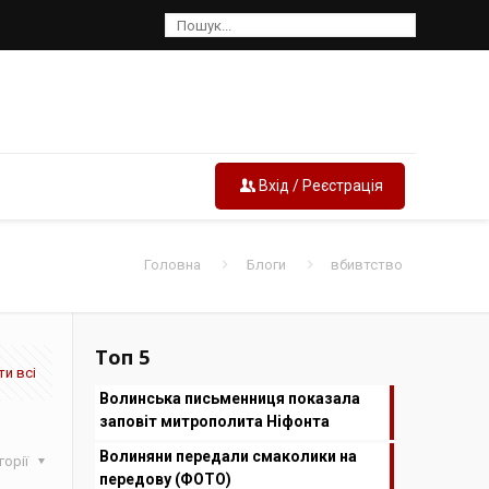
Вхід / Реєстрація
Головна
Блоги
вбивтство
Топ 5
и всі
Волинська письменниця показала
заповіт митрополита Ніфонта
Волиняни передали смаколики на
горії
передову (ФОТО)