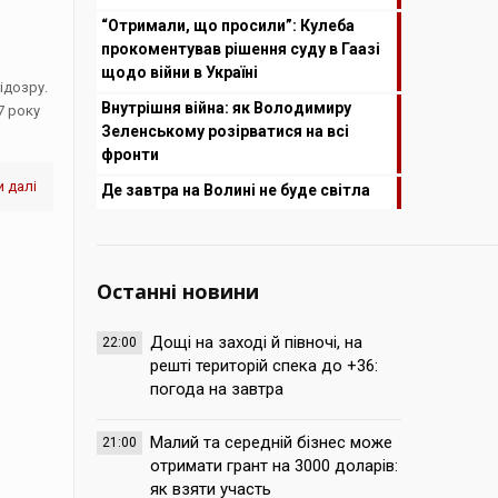
“Отримали, що просили”: Кулеба
прокоментував рішення суду в Гаазі
щодо війни в Україні
ідозру.
Внутрішня війна: як Володимиру
7 року
Зеленському розірватися на всі
фронти
 далі
Де завтра на Волині не буде світла
Останні новини
Дощі на заході й півночі, на
22:00
решті територій спека до +36:
погода на завтра
Малий та середній бізнес може
21:00
отримати грант на 3000 доларів:
як взяти участь