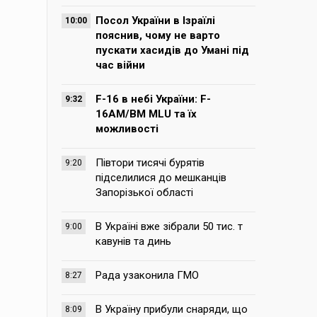
Посол України в Ізраїлі
10:00
пояснив, чому не варто
пускати хасидів до Умані під
час війни
F-16 в небі України: F-
9:32
16AM/BM MLU та їх
можливості
Півтори тисячі бурятів
9:20
підселилися до мешканців
Запорізької області
В Україні вже зібрали 50 тис. т
9:00
кавунів та динь
Рада узаконила ГМО
8:27
В Україну прибули снаряди, що
8:09