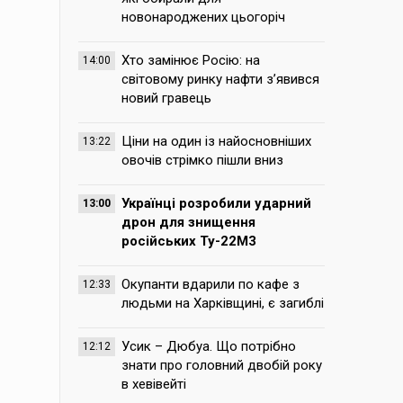
новонароджених цьогоріч
Хто замінює Росію: на
14:00
світовому ринку нафти з’явився
новий гравець
Ціни на один із найосновніших
13:22
овочів стрімко пішли вниз
Українці розробили ударний
13:00
дрон для знищення
російських Ту-22М3
Окупанти вдарили по кафе з
12:33
людьми на Харківщині, є загиблі
Усик – Дюбуа. Що потрібно
12:12
знати про головний двобій року
в хевівейті