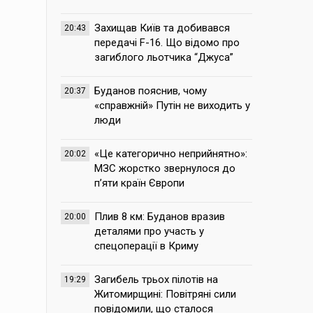
Захищав Київ та добивався
20:43
передачі F-16. Що відомо про
загиблого льотчика “Джуса”
Буданов пояснив, чому
20:37
«справжній» Путін не виходить у
люди
«Це категорично неприйнятно»:
20:02
МЗС жорстко звернулося до
п’яти країн Європи
Плив 8 км: Буданов вразив
20:00
деталями про участь у
спецоперації в Криму
Загибель трьох пілотів на
19:29
Житомирщині: Повітряні сили
повідомили, що сталося