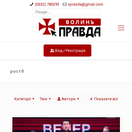
(0332) 780293
vpravda@gmail.com
Вхід / Реєстрація
ростб
Категорії
Теги
Автори
Показати всі