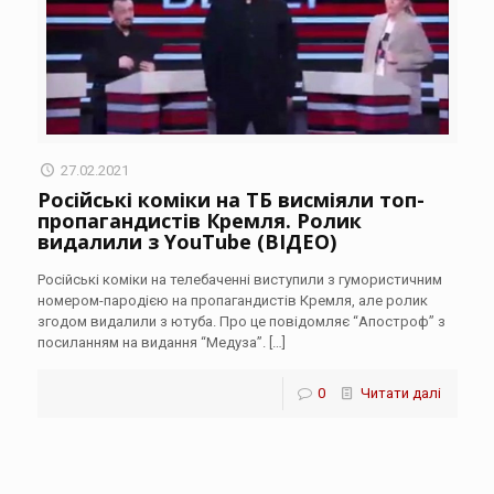
27.02.2021
Російські коміки на ТБ висміяли топ-
пропагандистів Кремля. Ролик
видалили з YouTube (ВІДЕО)
Російські коміки на телебаченні виступили з гумористичним
номером-пародією на пропагандистів Кремля, але ролик
згодом видалили з ютуба. Про це повідомляє “Апостроф” з
посиланням на видання “Медуза”.
[…]
0
Читати далі