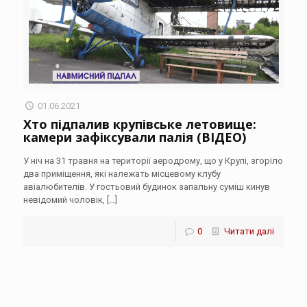
01.06.2021
Хто підпалив крупівське летовище:
камери зафіксували палія (ВІДЕО)
У ніч на 31 травня на території аеродрому, що у Крупі, згоріло
два приміщення, які належать місцевому клубу
авіалюбителів. У гостьовий будинок запальну суміш кинув
невідомий чоловік,
[…]
0
Читати далі