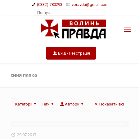
(0332) 780293
vpravda@gmail.com
Вхід / Реєстрація
синя папка
Категорії
Теги
Автори
Показати всі
29.07.2017