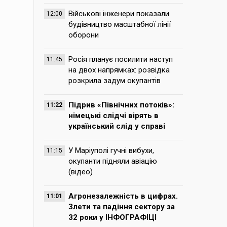
Військові інженери показали
12:00
будівництво масштабної лінії
оборони
Росія планує посилити наступ
11:45
на двох напрямках: розвідка
розкрила задум окупантів
Підрив «Північних потоків»:
11:22
німецькі слідчі вірять в
український слід у справі
У Маріуполі гучні вибухи,
11:15
окупанти підняли авіацію
(відео)
Агронезалежність в цифрах.
11:01
Злети та падіння сектору за
32 роки у ІНФОГРАФІЦІ