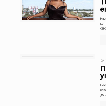
Т
е
Нав
колі
OBO
П
у
Пос
нап
дві