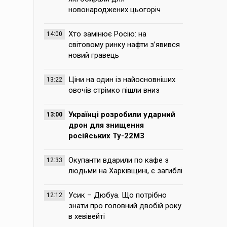
новонароджених цьогоріч
Хто замінює Росію: на
14:00
світовому ринку нафти з’явився
новий гравець
Ціни на один із найосновніших
13:22
овочів стрімко пішли вниз
Українці розробили ударний
13:00
дрон для знищення
російських Ту-22М3
Окупанти вдарили по кафе з
12:33
людьми на Харківщині, є загиблі
Усик – Дюбуа. Що потрібно
12:12
знати про головний двобій року
в хевівейті