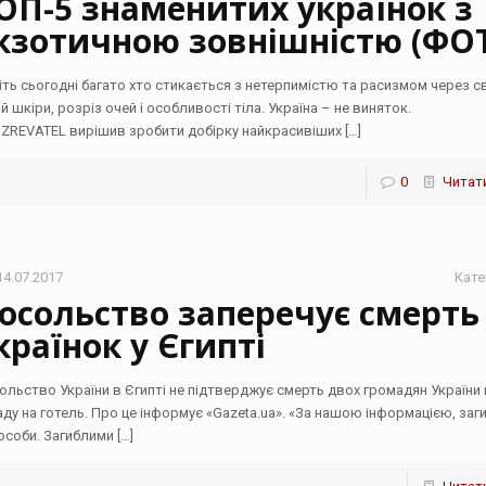
ОП-5 знаменитих українок з
кзотичною зовнішністю (ФО
іть сьогодні багато хто стикається з нетерпимістю та расизмом через с
й шкіри, розріз очей і особливості тіла. Україна – не виняток.
ZREVATEL вирішив зробити добірку найкрасивіших
[…]
0
Читати
14.07.2017
Кате
осольство заперечує смерть
країнок у Єгипті
ольство України в Єгипті не підтверджує смерть двох громадян України 
аду на готель. Про це інформує «Gazeta.ua». «За нашою інформацією, заг
 особи. Загиблими
[…]