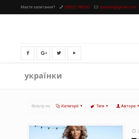
Маєте запитання?
(0332) 780293
vpravda@gmail.com
українки
Фільтр по
Категорії
Теги
Автори