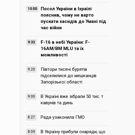
Посол України в Ізраїлі
10:00
пояснив, чому не варто
пускати хасидів до Умані під
час війни
F-16 в небі України: F-
9:32
16AM/BM MLU та їх
можливості
Півтори тисячі бурятів
9:20
підселилися до мешканців
Запорізької області
В Україні вже зібрали 50 тис. т
9:00
кавунів та динь
Рада узаконила ГМО
8:27
В Україну прибули снаряди, що
8:09