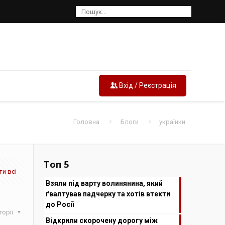
Вхід / Реєстрація
Головна
Блоги
українки
Топ 5
и всі
Взяли під варту волинянина, який
ґвалтував падчерку та хотів втекти
до Росії
горії
Відкрили скорочену дорогу між