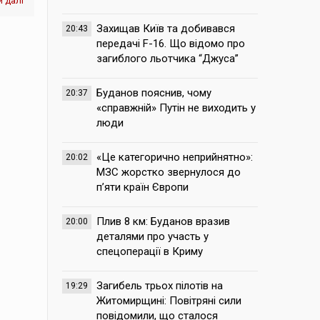
 далі
Захищав Київ та добивався
20:43
передачі F-16. Що відомо про
загиблого льотчика “Джуса”
Буданов пояснив, чому
20:37
«справжній» Путін не виходить у
люди
«Це категорично неприйнятно»:
20:02
МЗС жорстко звернулося до
п’яти країн Європи
Плив 8 км: Буданов вразив
20:00
деталями про участь у
спецоперації в Криму
Загибель трьох пілотів на
19:29
Житомирщині: Повітряні сили
повідомили, що сталося