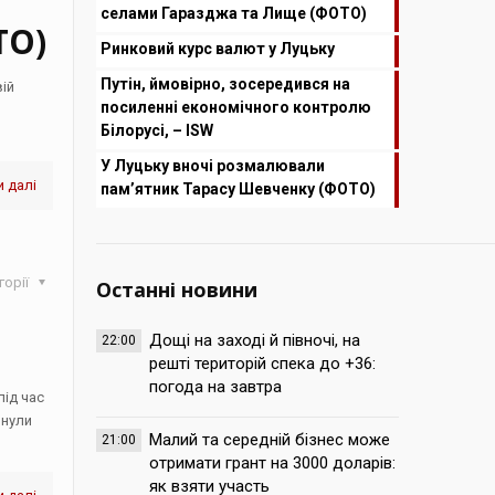
селами Гаразджа та Лище (ФОТО)
ТО)
Ринковий курс валют у Луцьку
Путін, ймовірно, зосередився на
вій
посиленні економічного контролю
Білорусі, – ISW
У Луцьку вночі розмалювали
 далі
пам’ятник Тарасу Шевченку (ФОТО)
горії
Останні новини
Дощі на заході й півночі, на
22:00
решті територій спека до +36:
погода на завтра
під час
инули
Малий та середній бізнес може
21:00
отримати грант на 3000 доларів:
як взяти участь