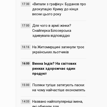
«Випали з графіку»: Буданов про
17:30
деокупацію Криму до кінця
весни цього року
Для чого в армії жінки?
17:00
Снайперка Білозерська
здивувала відповіддю
На Житомирщині загинули троє
16:16
українських льотчиків
Винна Індія? На світових
16:00
ринках здорожчає один
продукт
Поляки тугіше затягують паски:
15:00
на чому найчастіше економлять
Названо найпопулярніші імена,
14:33
які обирали для