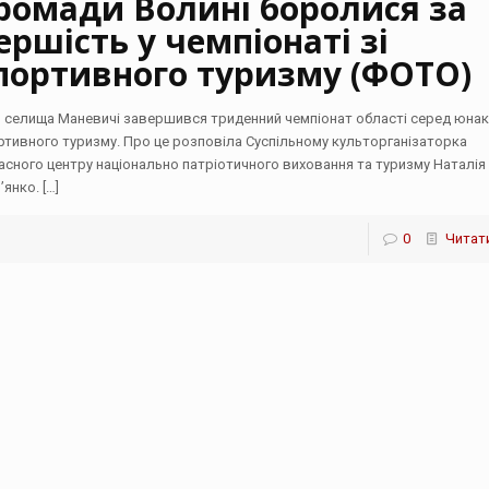
ромади Волині боролися за
ершість у чемпіонаті зі
портивного туризму (ФОТО)
я селища Маневичі завершився триденний чемпіонат області серед юнакі
ртивного туризму. Про це розповіла Суспільному культорганізаторка
асного центру національно патріотичного виховання та туризму Наталія
’янко.
[…]
0
Читати