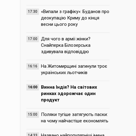
«Випали з графіку»: Буданов про
17:30
деокупацію Криму до кінця
весни цього року
Для чого в армії жінки?
17:00
Снайперка Білозерська
здивувала відповіддю
На Житомирщині загинули троє
16:16
українських льотчиків
Винна Індія? На світових
16:00
ринках здорожчає один
продукт
Поляки тугіше затягують паски:
15:00
на чому найчастіше економлять
Названо найпопулярніші імена,
14:33