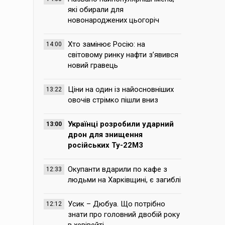
які обирали для
новонароджених цьогоріч
Хто замінює Росію: на
14:00
світовому ринку нафти з’явився
новий гравець
Ціни на один із найосновніших
13:22
овочів стрімко пішли вниз
Українці розробили ударний
13:00
дрон для знищення
російських Ту-22М3
Окупанти вдарили по кафе з
12:33
людьми на Харківщині, є загиблі
Усик – Дюбуа. Що потрібно
12:12
знати про головний двобій року