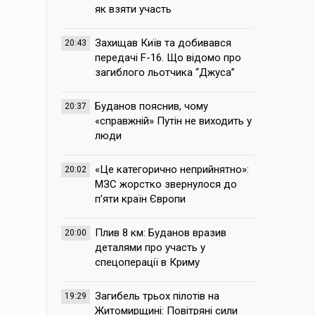
як взяти участь
Захищав Київ та добивався
20:43
передачі F-16. Що відомо про
загиблого льотчика “Джуса”
Буданов пояснив, чому
20:37
«справжній» Путін не виходить у
люди
«Це категорично неприйнятно»:
20:02
МЗС жорстко звернулося до
п’яти країн Європи
Плив 8 км: Буданов вразив
20:00
деталями про участь у
спецоперації в Криму
Загибель трьох пілотів на
19:29
Житомирщині: Повітряні сили