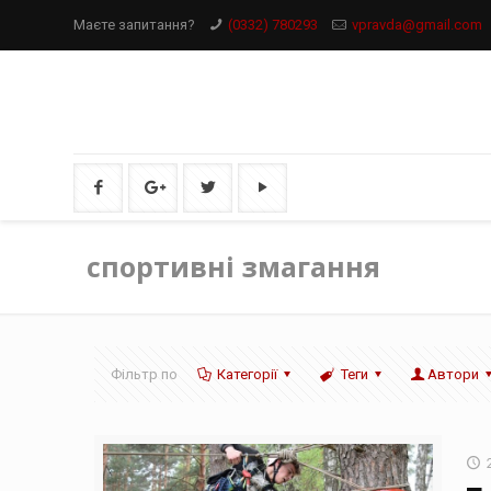
Маєте запитання?
(0332) 780293
vpravda@gmail.com
спортивні змагання
Фільтр по
Категорії
Теги
Автори