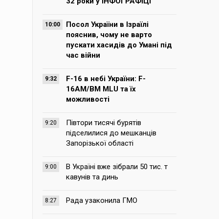
32 роки у ІНФОГРАФІЦІ
Посол України в Ізраїлі
10:00
пояснив, чому не варто
пускати хасидів до Умані під
час війни
F-16 в небі України: F-
9:32
16AM/BM MLU та їх
можливості
Півтори тисячі бурятів
9:20
підселилися до мешканців
Запорізької області
В Україні вже зібрали 50 тис. т
9:00
кавунів та динь
Рада узаконила ГМО
8:27