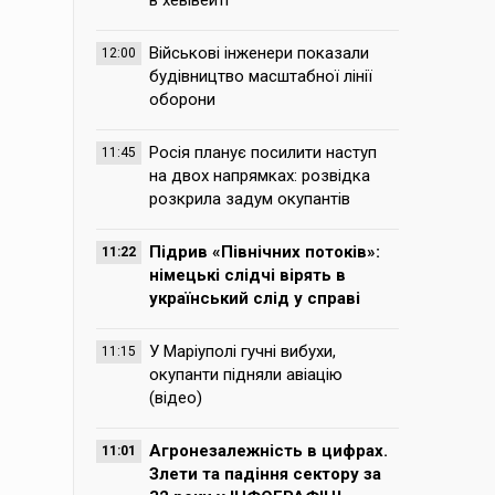
в хевівейті
Військові інженери показали
12:00
будівництво масштабної лінії
оборони
Росія планує посилити наступ
11:45
на двох напрямках: розвідка
розкрила задум окупантів
Підрив «Північних потоків»:
11:22
німецькі слідчі вірять в
український слід у справі
У Маріуполі гучні вибухи,
11:15
окупанти підняли авіацію
(відео)
Агронезалежність в цифрах.
11:01
Злети та падіння сектору за