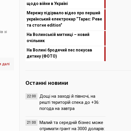
щодо війни в Україні
Мережу підірвало відео про перший
український електрокар “Тарас: Реве
та стогне edition”
в зі
На Волинській митниці – новий
очільник
На Волині бродячий пес покусав
дитину (ФОТО)
 далі
Останні новини
Дощі на заході й півночі, на
22:00
решті територій спека до +36:
погода на завтра
Малий та середній бізнес може
21:00
отримати грант на 3000 доларів: