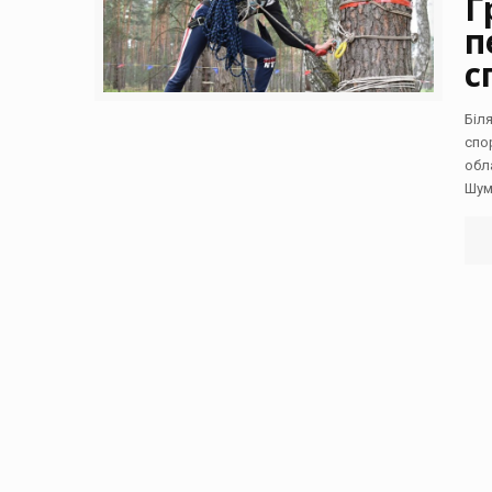
Г
п
с
Біл
спо
обл
Шум