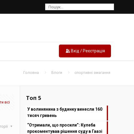
Вхід / Реєстрація
Головна
Блоги
спортивні змагання
Топ 5
и всі
У волинянина з будинку винесли 160
тисяч гривень
“Отримали, що просили”: Кулеба
горії
прокоментував рішення суду в Гаазі