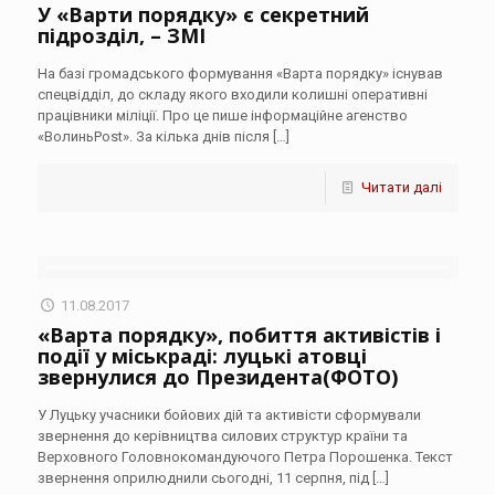
У «Варти порядку» є секретний
підрозділ, – ЗМІ
На базі громадського формування «Варта порядку» існував
спецвідділ, до складу якого входили колишні оперативні
працівники міліції. Про це пише інформаційне агенство
«ВолиньPost». За кілька днів після
[…]
Читати далі
11.08.2017
«Варта порядку», побиття активістів і
події у міськраді: луцькі атовці
звернулися до Президента(ФОТО)
У Луцьку учасники бойових дій та активісти сформували
звернення до керівництва силових структур країни та
Верховного Головнокомандуючого Петра Порошенка. Текст
звернення оприлюднили сьогодні, 11 серпня, під
[…]