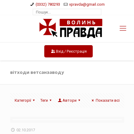
(0332) 780293
vpravda@gmail.com
Вхід / Реєстрація
вітходи ветсанзаводу
Категорії
Теги
Автори
Показати всі
02.10.2017