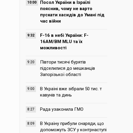
Посол України в Ізраїлі
10:00
пояснив, чому не варто
пускати хасидів до Умані під
час війни
F-16 в небі України: F-
9:32
16AM/BM MLU та їх
можливості
Півтори тисячі бурятів
9:20
підселилися до мешканців
Запорізької області
В Україні вже зібрали 50 тис. т
9:00
кавунів та динь
Рада узаконила ГМО
8:27
В Україну прибули снаряди, що
8:09
допоможуть ЗСУ у контрнаступі