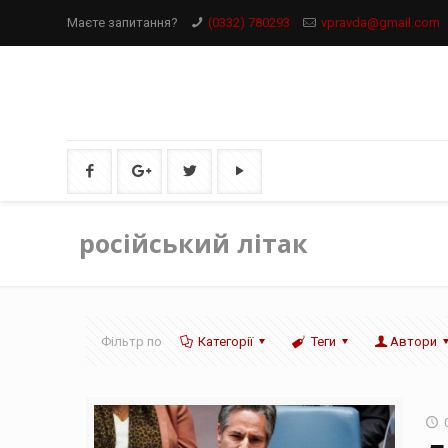
Маєте запитання?
(0332) 780293
vpravda@gmail.com
російський літак
Фільтр по
Категорії
Теги
Автори