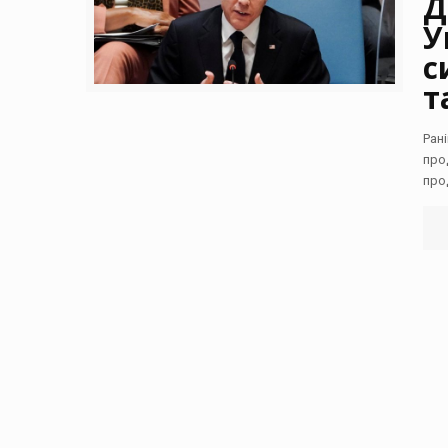
Д
У
с
т
Ран
про
про