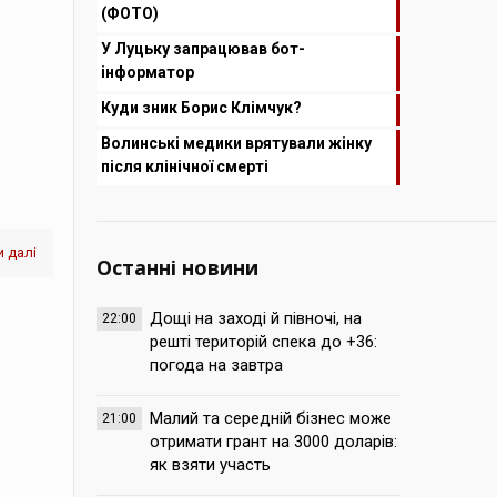
(ФОТО)
У Луцьку запрацював бот-
інформатор
Куди зник Борис Клімчук?
Волинські медики врятували жінку
після клінічної смерті
 далі
Останні новини
Дощі на заході й півночі, на
22:00
решті територій спека до +36:
погода на завтра
Малий та середній бізнес може
21:00
отримати грант на 3000 доларів:
як взяти участь