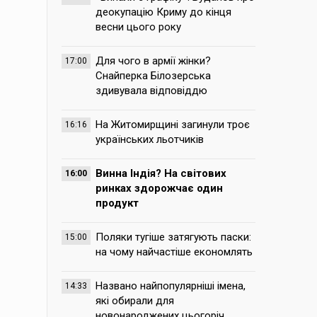
деокупацію Криму до кінця
весни цього року
Для чого в армії жінки?
17:00
Снайперка Білозерська
здивувала відповіддю
На Житомирщині загинули троє
16:16
українських льотчиків
Винна Індія? На світових
16:00
ринках здорожчає один
продукт
Поляки тугіше затягують паски:
15:00
на чому найчастіше економлять
Названо найпопулярніші імена,
14:33
які обирали для
новонароджених цьогоріч