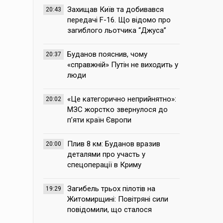
Захищав Київ та добивався
20:43
передачі F-16. Що відомо про
загиблого льотчика “Джуса”
Буданов пояснив, чому
20:37
«справжній» Путін не виходить у
люди
«Це категорично неприйнятно»:
20:02
МЗС жорстко звернулося до
п’яти країн Європи
Плив 8 км: Буданов вразив
20:00
деталями про участь у
спецоперації в Криму
Загибель трьох пілотів на
19:29
Житомирщині: Повітряні сили
повідомили, що сталося