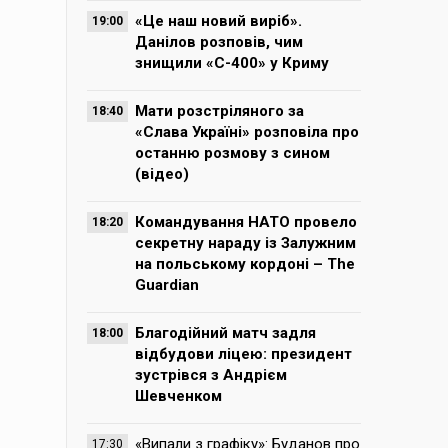
«Це наш новий виріб».
19:00
Данілов розповів, чим
знищили «С-400» у Криму
Мати розстріляного за
18:40
«Слава Україні» розповіла про
останню розмову з сином
(відео)
Командування НАТО провело
18:20
секретну нараду із Залужним
на польському кордоні – The
Guardian
Благодійний матч задля
18:00
відбудови ліцею: президент
зустрівся з Андрієм
Шевченком
«Випали з графіку»: Буданов про
17:30