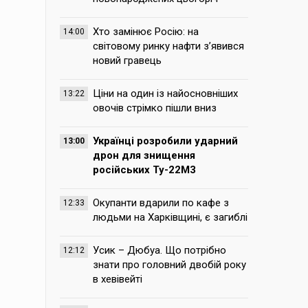
Хто замінює Росію: на
14:00
світовому ринку нафти з’явився
новий гравець
Ціни на один із найосновніших
13:22
овочів стрімко пішли вниз
Українці розробили ударний
13:00
дрон для знищення
російських Ту-22М3
Окупанти вдарили по кафе з
12:33
людьми на Харківщині, є загиблі
Усик – Дюбуа. Що потрібно
12:12
знати про головний двобій року
в хевівейті