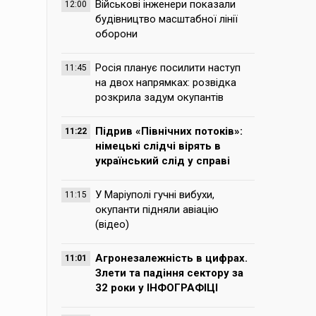
Військові інженери показали
12:00
будівництво масштабної лінії
оборони
Росія планує посилити наступ
11:45
на двох напрямках: розвідка
розкрила задум окупантів
Підрив «Північних потоків»:
11:22
німецькі слідчі вірять в
український слід у справі
У Маріуполі гучні вибухи,
11:15
окупанти підняли авіацію
(відео)
Агронезалежність в цифрах.
11:01
Злети та падіння сектору за
32 роки у ІНФОГРАФІЦІ