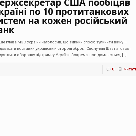
ержсекретар США пообіцяв
країні по 10 протитанкових
истем на кожен російський
анк
іше глава МЗС України наголосив, що єдиний спосіб зупинити війну –
довжити поставки українській стороні зброї. Сполучені Штати готові
довжити оборонну підтримку України. Зокрема, повідомляється,
[…]
0
Читати