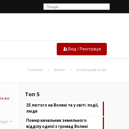
Вхід / Реєстрація
Головна
Блоги
російський літак
Топ 5
и всі
25 лютого на Волині та у світі: події,
люди
Помер начальник земельного
горії
відділу однієї з громад Волині