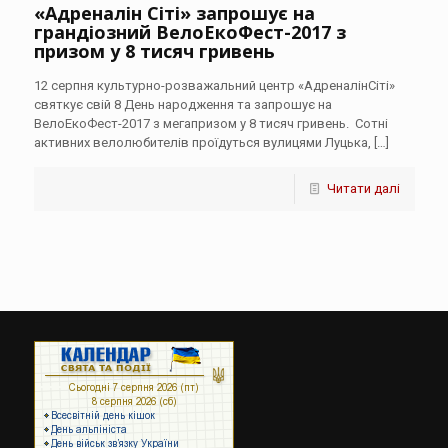
«Адреналін Сіті» запрошує на
грандіозний ВелоЕкоФест-2017 з
призом у 8 тисяч гривень
12 серпня культурно-розважальний центр «АдреналінСіті»
святкує свій 8 День народження та запрошує на
ВелоЕкоФест-2017 з мегапризом у 8 тисяч гривень. Сотні
активних велолюбителів проїдуться вулицями Луцька,
[…]
Читати далі