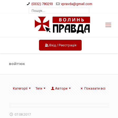
(0332) 780293
vpravda@gmail.com
Вхід / Реєстрація
войтюк
Категорії
Теги
Автори
Показати всі
07.08.2017