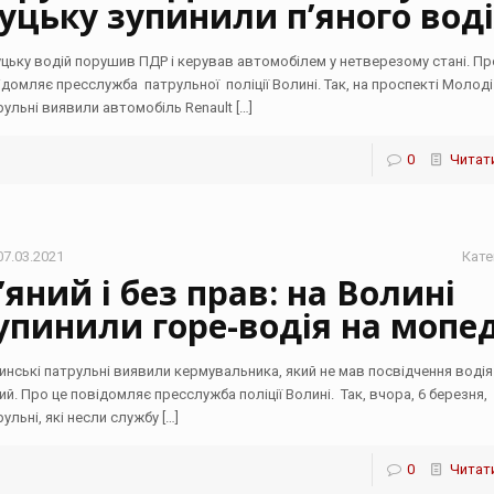
уцьку зупинили п’яного вод
уцьку водій порушив ПДР і керував автомобілем у нетверезому стані. Пр
ідомляє пресслужба патрульної поліції Волині. Так, на проспекті Молоді
рульні виявили автомобіль Renault
[…]
0
Читати
07.03.2021
Кате
’яний і без прав: на Волині
упинили горе-водія на мопед
инські патрульні виявили кермувальника, який не мав посвідчення водія
ний. Про це повідомляє пресслужба поліції Волині. Так, вчора, 6 березня,
рульні, які несли службу
[…]
0
Читати