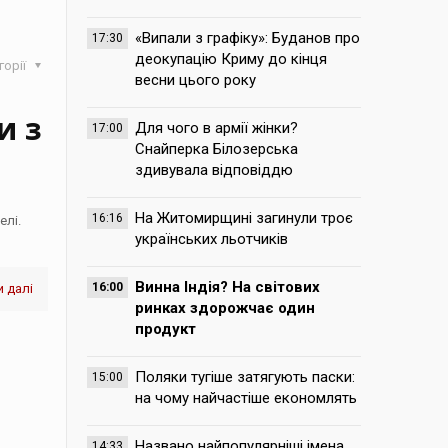
«Випали з графіку»: Буданов про
17:30
деокупацію Криму до кінця
горії
весни цього року
и з
Для чого в армії жінки?
17:00
Снайперка Білозерська
здивувала відповіддю
На Житомирщині загинули троє
16:16
елі.
українських льотчиків
Винна Індія? На світових
16:00
 далі
ринках здорожчає один
продукт
Поляки тугіше затягують паски:
15:00
на чому найчастіше економлять
Названо найпопулярніші імена,
14:33