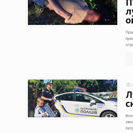
П
л
о
Пра
прес
отр
Л
с
Вол
син
пат