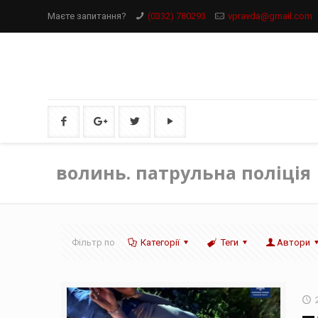
Маєте запитання?
(0332) 780293
vpravda@gmail.com
волинь. патрульна поліція
Фільтр по
Категорії
Теги
Автори