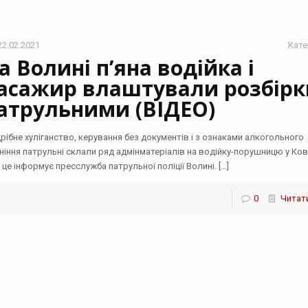
22.02.2021
Кате
а Волині п’яна водійка і
асажир влаштували розбірк
атрульними (ВІДЕО)
дрібне хуліганство, керування без документів і з ознаками алкогольного
яніння патрульні склали ряд адмінматеріалів на водійку-порушницю у Ков
 це інформує пресслужба патрульної поліції Волині.
[…]
0
Читати