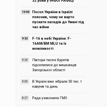
32 роки у ІНФОГРАФІЦІ
Посол України в Ізраїлі
10:00
пояснив, чому не варто
пускати хасидів до Умані під
час війни
F-16 в небі України: F-
9:32
16AM/BM MLU та їх
можливості
Півтори тисячі бурятів
9:20
підселилися до мешканців
Запорізької області
В Україні вже зібрали 50 тис. т
9:00
кавунів та динь
Рада узаконила ГМО
8:27