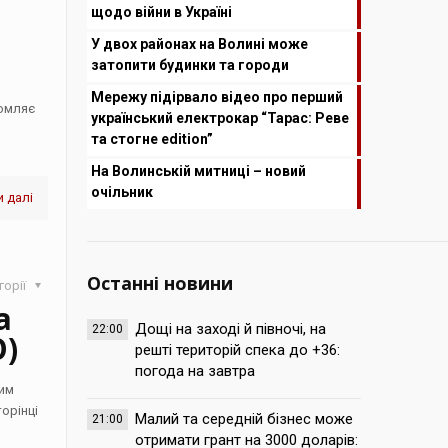
щодо війни в Україні
У двох районах на Волині може
затопити будинки та городи
Мережу підірвало відео про перший
домляє
український електрокар “Тарас: Реве
та стогне edition”
На Волинській митниці – новий
очільник
 далі
Останні новини
горії
а
Дощі на заході й півночі, на
22:00
О)
решті територій спека до +36:
погода на завтра
ним
торінці
Малий та середній бізнес може
21:00
отримати грант на 3000 доларів: