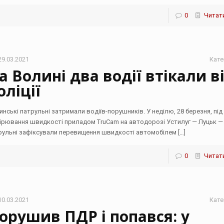
0
Читати
29.03.2021
Кате
а Волині два водії втікали в
оліції
инські патрульні затримали водіїв-порушників. У неділю, 28 березня, під
ірювання швидкості приладом TruCam на автодорозі Устилуг — Луцьк — 
рульні зафіксували перевищення швидкості автомобілем
[…]
0
Читати
10.03.2021
Кате
орушив ПДР і попався: у