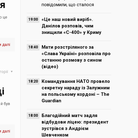
ія
повідомили, що сталося
о це
«Це наш новий виріб».
19:00
Данілов розповів, чим
знищили «С-400» у Криму
 далі
Мати розстріляного за
18:40
«Слава Україні» розповіла про
останню розмову з сином
(відео)
горії
Командування НАТО провело
18:20
і
секретну нараду із Залужним
на польському кордоні – The
Guardian
 й був
Благодійний матч задля
18:00
відбудови ліцею: президент
зустрівся з Андрієм
 далі
Шевченком