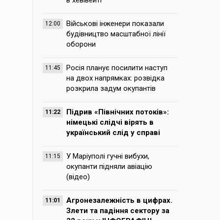
в хевівейті
Військові інженери показали
12:00
будівництво масштабної лінії
оборони
Росія планує посилити наступ
11:45
на двох напрямках: розвідка
розкрила задум окупантів
Підрив «Північних потоків»:
11:22
німецькі слідчі вірять в
український слід у справі
У Маріуполі гучні вибухи,
11:15
окупанти підняли авіацію
(відео)
Агронезалежність в цифрах.
11:01
Злети та падіння сектору за