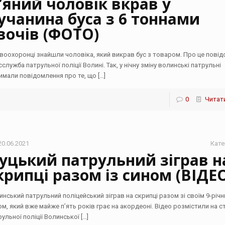
’яний чоловік вкрав у
учанина буса з 6 тоннами
вочів (ФОТО)
воохоронці знайшли чоловіка, який викрав бус з товаром. Про це пові
служба патрульної поліції Волині. Так, у нічну зміну волинські патрульні
имали повідомлення про те, що
[…]
0
Читати
20.06.2021
Кате
уцький патрульний зіграв н
крипці разом із сином (ВІДЕ
инський патрульний поліцейський зіграв на скрипці разом зі своїм 9-річ
ом, який вже майже п’ять років грає на акордеоні. Відео розмістили на с
рульної поліції Волинської
[…]