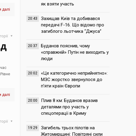
як взяти участь
 далі
Захищав Київ та добивався
20:43
передачі F-16. Що відомо про
загиблого льотчика “Джуса”
горії
ід
Буданов пояснив, чому
20:37
«справжній» Путін не виходить у
люди
 час
«Це категорично неприйнятно»:
20:02
Рівне
МЗС жорстко звернулося до
п’яти країн Європи
 далі
Плив 8 км: Буданов вразив
20:00
деталями про участь у
спецоперації в Криму
горії
Загибель трьох пілотів на
19:29
Житомирщині: Повітряні сили