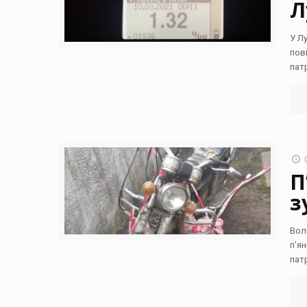
Л
У Л
пов
пат
П
з
Вол
п’я
пат