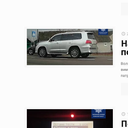
Н
п
Вол
вим
пат
П