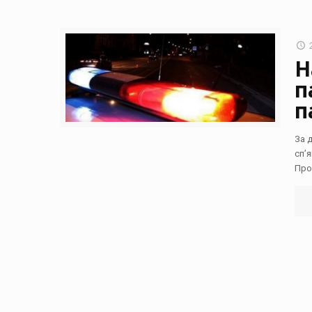
Н
п
п
За 
сп’
Про