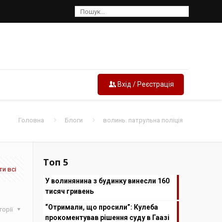
Вхід / Реєстрація
Головна
Блоги
волинь. патрульна поліція
Топ 5
и всі
У волинянина з будинку винесли 160
тисяч гривень
“Отримали, що просили”: Кулеба
горії
прокоментував рішення суду в Гаазі