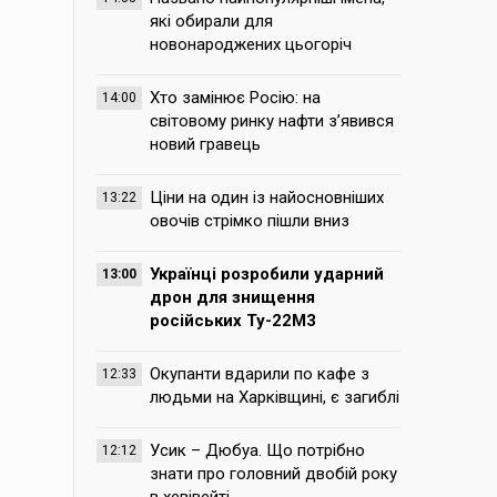
які обирали для
новонароджених цьогоріч
Хто замінює Росію: на
14:00
світовому ринку нафти з’явився
новий гравець
Ціни на один із найосновніших
13:22
овочів стрімко пішли вниз
Українці розробили ударний
13:00
дрон для знищення
російських Ту-22М3
Окупанти вдарили по кафе з
12:33
людьми на Харківщині, є загиблі
Усик – Дюбуа. Що потрібно
12:12
знати про головний двобій року