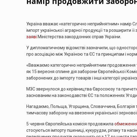
намір продовжити заборон
Україна вважає «категорично неприйнятним» намір Сл
імпорт української аграрної продукції та розширити її
заяві
Міністерства закордонних справ України.
У дипломатичному відомстві зазначили, що односторон
про асоціацію між Україною та ЄС та принципам і нор
«Вважаємо категорично неприйнятним продовження тор
як 15 вересня сплине дія заборони Європейської Коміс
заборонених до імпорту товарів і інші категорії українсь
МЗС звернулося до керівництва Євросоюзу та причетни
заснованим на законодавстві ЄС та положеннях Угоди
Нагадаємо, Польща, Угорщина, Словаччина, Болгарія 
тимчасову заборону на ввезення української зернової 
5 червня Європейська комісія продовжила
обмеження 
стосуються імпорту пшениці, кукурудзи, ріпаку та нас
пелелічених продуктів скорочується з 17 до шести тар