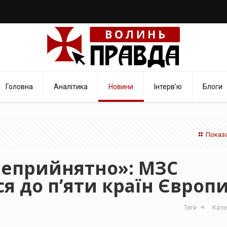
Головна
Аналітика
Новини
Інтерв’ю
Блоги
Показа
неприйнятно»: МЗС
я до п’яти країн Європ
Теги
Кате