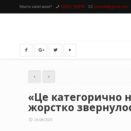
Маєте запитання?
(0332) 780293
vpravda@gmail.com
«Це категорично 
жорстко звернулос
26.08.2023