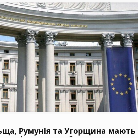
льща, Румунія та Угорщина мають