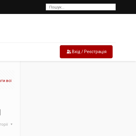
Вхід / Реєстрація
ти всі
и
горії