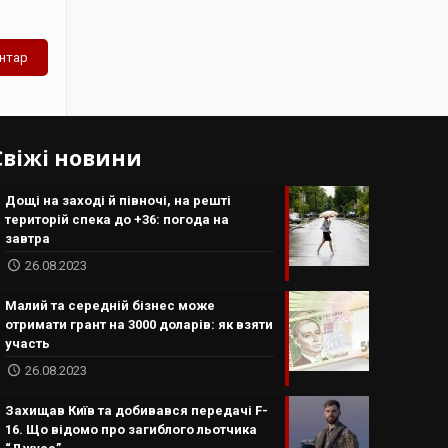
Свіжі новини
Дощі на заході й півночі, на решті
територій спека до +36: погода на
завтра
26.08.2023
Малий та середній бізнес може
отримати грант на 3000 доларів: як взяти
участь
26.08.2023
Захищав Київ та добивався передачі F-
16. Що відомо про загиблого льотчика