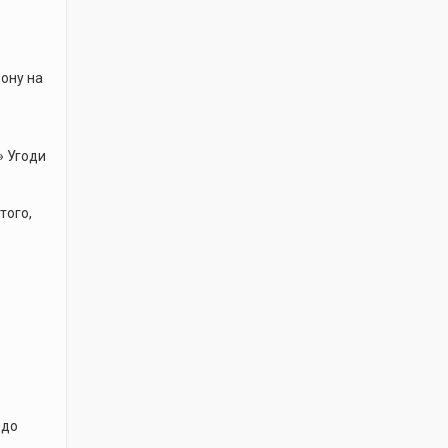
рону на
» Угоди
того,
 до