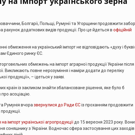
у на імпорт українського зерна
оваччини, Болгарії, Польщі, Румунії та Угорщини продовжити забо
 за рахунок додаткових видів продукції. Про це йдеться в
офіційній
ні обмеження на український імпорт не відповідають «духу і букві
мам Єдиного ринку ЄС.
говельних обмежень на імпорт аграрної продукції України після 
ії. Викликають повне нерозуміння і наміри додати до переліку
кої продукції», – ідеться у заяві.
х країн із закликом знайти збалансоване рішення, яке було б
 про асоціацію.
та Румунія вчора
звернулися до Ради ЄС
із проханням продовжити
продукції.
на імпорт української агропродукції
до 15 вересня 2023 року. Вони
іння соняшнику з України. Водночас сфера застосування цих заходів
ифних ліній.