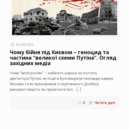
06.04.2022
Чому бійня під Києвом – геноцид та
частина “великої схеми Путіна”. Огляд
західних медіа
Чому “місія росіян” – набагато ширша за постать
диктатора Путіна, як події в Бучі викрили геноцидні наміри
Москви та як призовників з окупованого Донбасу
використовують як гарматне м’ясо.
[…]
0
Читати далі