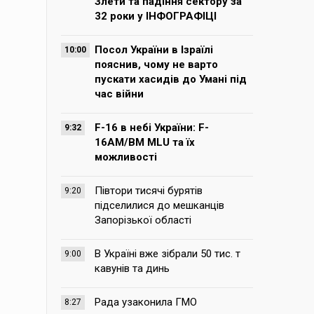
Злети та падіння сектору за
32 роки у ІНФОГРАФІЦІ
Посол України в Ізраїлі
10:00
пояснив, чому не варто
пускати хасидів до Умані під
час війни
F-16 в небі України: F-
9:32
16AM/BM MLU та їх
можливості
Півтори тисячі бурятів
9:20
підселилися до мешканців
Запорізької області
В Україні вже зібрали 50 тис. т
9:00
кавунів та динь
Рада узаконила ГМО
8:27