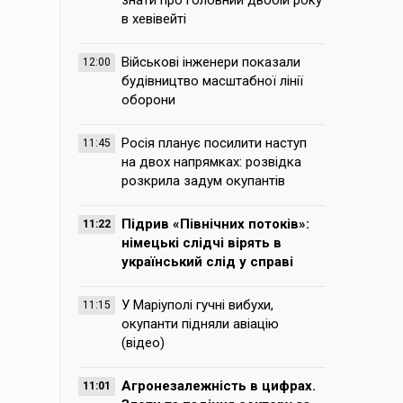
знати про головний двобій року
в хевівейті
Військові інженери показали
12:00
будівництво масштабної лінії
оборони
Росія планує посилити наступ
11:45
на двох напрямках: розвідка
розкрила задум окупантів
Підрив «Північних потоків»:
11:22
німецькі слідчі вірять в
український слід у справі
У Маріуполі гучні вибухи,
11:15
окупанти підняли авіацію
(відео)
Агронезалежність в цифрах.
11:01