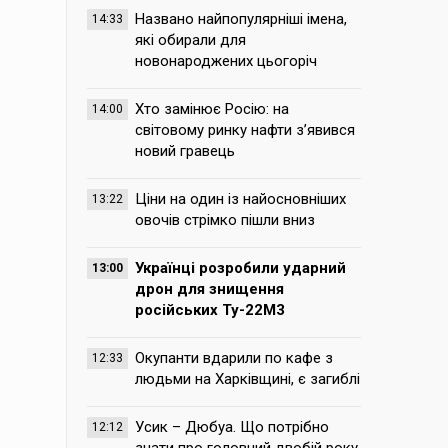
Названо найпопулярніші імена,
14:33
які обирали для
новонароджених цьогоріч
Хто замінює Росію: на
14:00
світовому ринку нафти з’явився
новий гравець
Ціни на один із найосновніших
13:22
овочів стрімко пішли вниз
Українці розробили ударний
13:00
дрон для знищення
російських Ту-22М3
Окупанти вдарили по кафе з
12:33
людьми на Харківщині, є загиблі
Усик – Дюбуа. Що потрібно
12:12