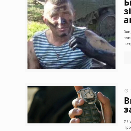
Б
з
а
Зав
пов
Пет
В
з
У Л
Про