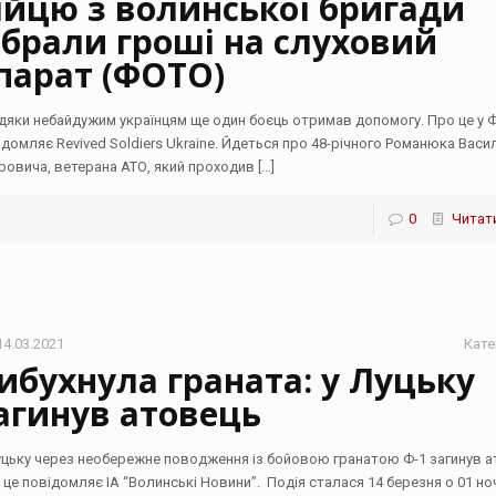
ійцю з волинської бригади
ібрали гроші на слуховий
парат (ФОТО)
дяки небайдужим українцям ще один боєць отримав допомогу. Про це у Ф
ідомляє Revived Soldiers Ukraine. Йдеться про 48-річного Романюка Васи
ровича, ветерана АТО, який проходив
[…]
0
Читати
14.03.2021
Кате
ибухнула граната: у Луцьку
агинув атовець
уцьку через необережне поводження із бойовою гранатою Ф-1 загинув а
 це повідомляє ІА “Волинські Новини”. Подія сталася 14 березня о 01 ноч