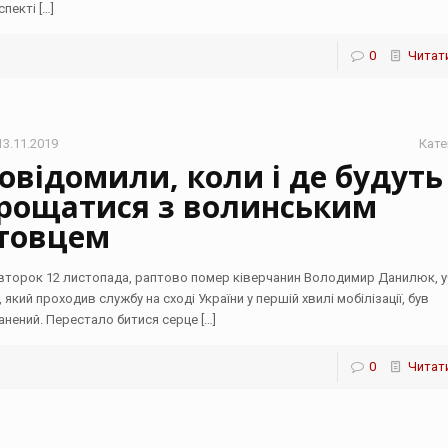
спекті
[…]
0
Читати
13.11.2019
Кате
овідомили, коли і де будуть
рощатися з волинським
товцем
івторок 12 листопада, раптово помер ківерчанин Володимир Данилюк, 
 який проходив службу на сході України у першій хвилі мобілізації, був
анений. Перестало битися серце
[…]
0
Читати