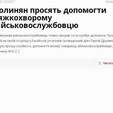
22.10.2017
Кате
олинян просять допомогти
яжкохворому
ійськовослужбовцю
инський військовослужбовець тяжко хворий та потребує допомоги. Про
їй на своїй сторінці у Facebook розповів громадський діяч Сергій Дружи
узі, прошу особисто, допомогти моєму товаришу, військовослужбовцю,
снику АТО,
[…]
Читати