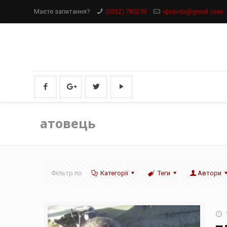
Маєте запитання?
(0332) 780293
vpravda@gmail.com
атовець
Фільтр по
Категорії
Теги
Автори