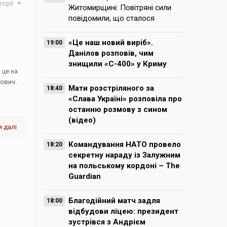
горії
Житомирщині: Повітряні сили
повідомили, що сталося
«Це наш новий виріб».
19:00
Данілов розповів, чим
знищили «С-400» у Криму
 це на
нович.
Мати розстріляного за
18:40
«Слава Україні» розповіла про
останню розмову з сином
(відео)
 далі
Командування НАТО провело
18:20
секретну нараду із Залужним
на польському кордоні – The
Guardian
Благодійний матч задля
18:00
відбудови ліцею: президент
зустрівся з Андрієм