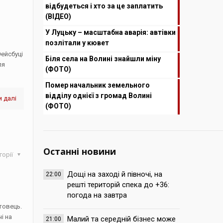
відбудеться і хто за це заплатить
(ВІДЕО)
У Луцьку – масштабна аварія: автівки
позлітали у кювет
ейсбуці
Біля села на Волині знайшли міну
ля
(ФОТО)
Помер начальник земельного
відділу однієї з громад Волині
 далі
(ФОТО)
Останні новини
горії
Дощі на заході й півночі, на
22:00
решті територій спека до +36:
погода на завтра
товець.
і на
Малий та середній бізнес може
21:00