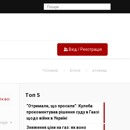
Вхід / Реєстрація
Головна
Блоги
атовець
Топ 5
и всі
“Отримали, що просили”: Кулеба
прокоментував рішення суду в Гаазі
щодо війни в Україні
горії
Зниження ціни на газ: як воно