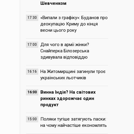
Шевченком
«Випали з графіку»: Буданов про
17:30
деокупацію Криму до кінця
весни цього року
Для чого в армії жінки?
17:00
Снайперка Білозерська
здивувала відповіддю
На Житомирщині загинули троє
16:16
українських льотчиків
Винна Індія? На світових
16:00
ринках здорожчає один
продукт
Поляки тугіше затягують паски:
15:00
на чому найчастіше економлять