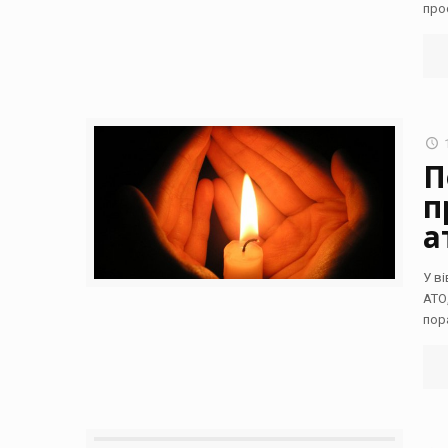
про
П
п
а
У в
АТО,
пор