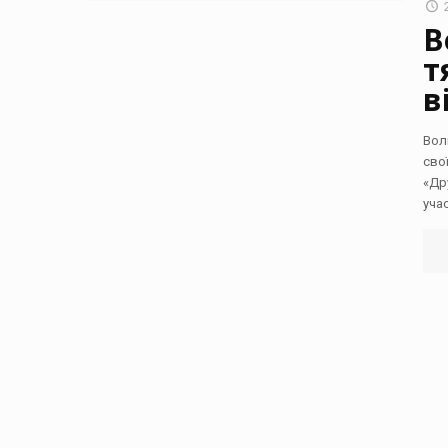
В
т
в
Вол
сво
«Др
уча