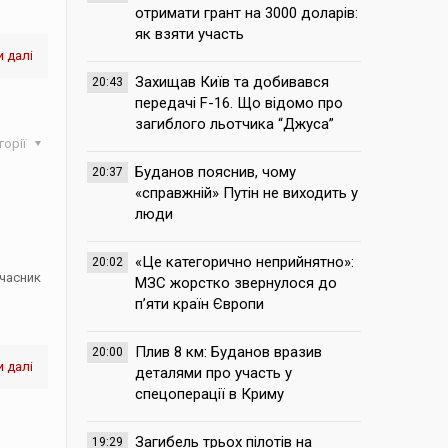
отримати грант на 3000 доларів:
як взяти участь
 далі
Захищав Київ та добивався
20:43
передачі F-16. Що відомо про
загиблого льотчика “Джуса”
горії
Буданов пояснив, чому
20:37
«справжній» Путін не виходить у
люди
«Це категорично неприйнятно»:
20:02
учасник
МЗС жорстко звернулося до
п’яти країн Європи
Плив 8 км: Буданов вразив
20:00
 далі
деталями про участь у
спецоперації в Криму
Загибель трьох пілотів на
19:29