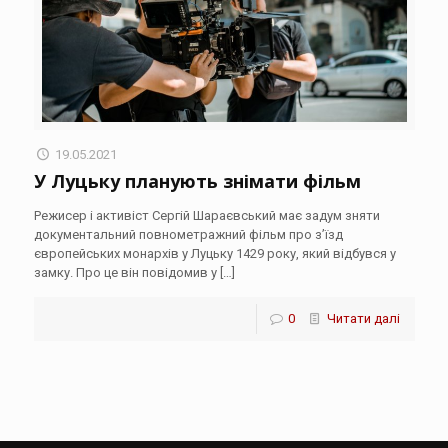
19.05.2021
У Луцьку планують знімати фільм
Режисер і активіст Сергій Шараєвський має задум зняти
документальний повнометражний фільм про з’їзд
європейських монархів у Луцьку 1429 року, який відбувся у
замку. Про це він повідомив у
[…]
0
Читати далі