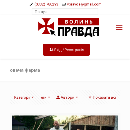
(0332) 780293
vpravda@gmail.com
Вхід / Реєстрація
овеча ферма
Категорії
Теги
Автори
Показати всі