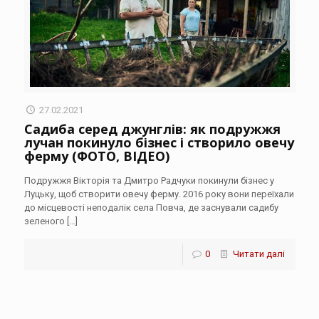
27.02.2021
Садиба серед джунглів: як подружжя
лучан покинуло бізнес і створило овечу
ферму (ФОТО, ВІДЕО)
Подружжя Вікторія та Дмитро Радчуки покинули бізнес у
Луцьку, щоб створити овечу ферму. 2016 року вони переїхали
до місцевості неподалік села Повча, де заснували садибу
зеленого
[…]
0
Читати далі