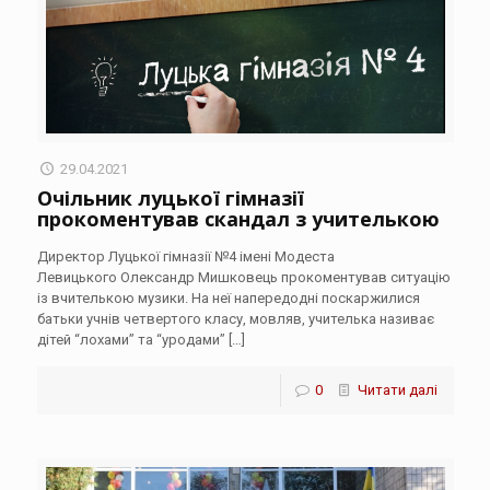
29.04.2021
Очільник луцької гімназії
прокоментував скандал з учителькою
Директор Луцької гімназії №4 імені Модеста
Левицького Олександр Мишковець прокоментував ситуацію
із вчителькою музики. На неї напередодні поскаржилися
батьки учнів четвертого класу, мовляв, учителька називає
дітей “лохами” та “уродами”
[…]
0
Читати далі