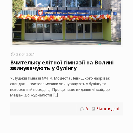
28.04.2021
Вчительку елітної гімназії на Волині
звинувачують у булінгу
У Луцькій гімназії №4 ім. Модеста Левицького назріває
скандал – вчителя музики звинувачують у булінгу та
некоректній поведінці. Про це пише видання «Інсайдер
Медіа». До журналістів
[…]
8
Читати далі